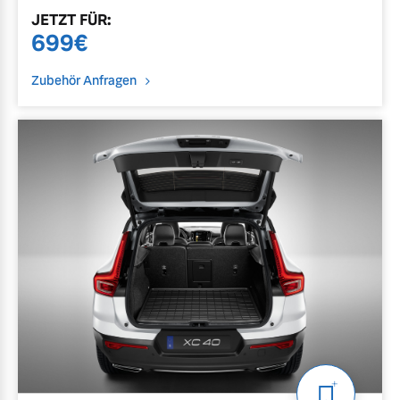
JETZT
FÜR
:
699
€
Zubehör Anfragen