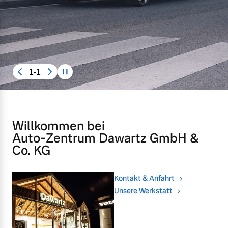
Gebrauchtwagen
Unsere News & Events
Aktuelle Zubehörangebote
1-1
Zubehörkatalog
Aktuelle Serviceangebote
Willkommen bei
Auto-Zentrum Dawartz GmbH &
Service by Volvo
Co. KG
Kontakt & Anfahrt
Unsere Werkstatt