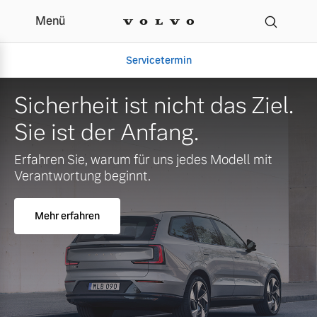
Menü
Servicetermin
Sicherheit ist nicht das Ziel.
Sie ist der Anfang.
Erfahren Sie, warum für uns jedes Modell mit
Verantwortung beginnt.
Mehr erfahren
Aktuelle Zubehörangebote
Über uns
Volvo Gebrauchtwagenbörse
Unser Team