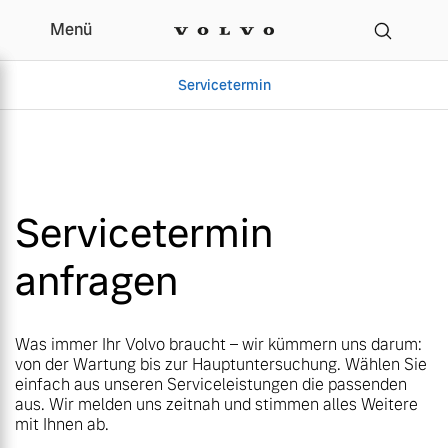
Menü
Menü
Ihr Volvo Servicetermin
Servicetermin
Servicetermin
Servicetermin
Servicetermin
anfragen
Aktuelle Zubehörangebote
Über uns
Aktuelle Zubehörangebote
Über uns
Was immer Ihr Volvo braucht – wir kümmern uns darum:
von der Wartung bis zur Hauptuntersuchung. Wählen Sie
einfach aus unseren Serviceleistungen die passenden
aus. Wir melden uns zeitnah und stimmen alles Weitere
mit Ihnen ab.
Volvo Gebrauchtwagenbörse
Unser Team
Volvo Gebrauchtwagenbörse
Unser Team