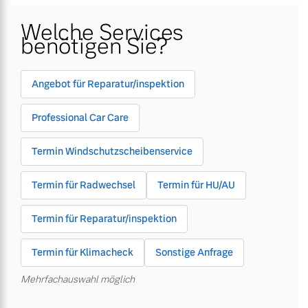
Welche Services
Gebrauchtwagen
Unsere News & Events
Gebrauchtwagen
Unsere News & Events
benötigen Sie?
Aktuelle Zubehörangebote
Aktuelle Zubehörangebote
Angebot für Reparatur/inspektion
Zubehörkatalog
Zubehörkatalog
Professional Car Care
Termin Windschutzscheibenservice
Aktuelle Serviceangebote
Aktuelle Serviceangebote
Termin für Radwechsel
Termin für HU/AU
Service by Volvo
Service by Volvo
Termin für Reparatur/inspektion
Termin für Klimacheck
Sonstige Anfrage
Mehrfachauswahl möglich