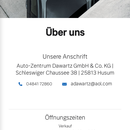
Gebrauchtwagen
Unsere News & Events
Über uns
Aktuelle Zubehörangebote
Zubehörkatalog
Unsere Anschrift
Auto-Zentrum Dawartz GmbH & Co. KG
|
Aktuelle Serviceangebote
Schleswiger Chaussee 38
|
25813 Husum
Service by Volvo
adawartz@aol.com
04841 72860
Öffnungszeiten
Verkauf