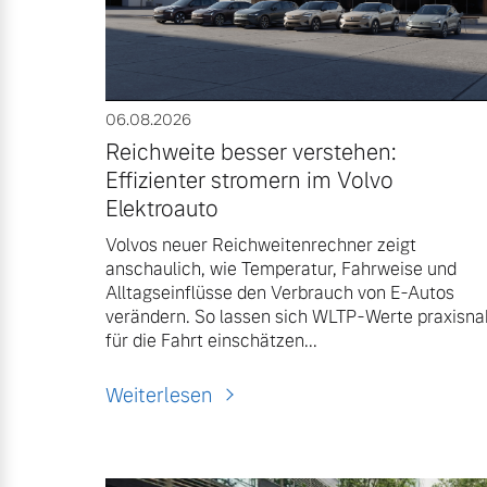
06.08.2026
Reichweite besser verstehen:
Effizienter stromern im Volvo
Elektroauto
Volvos neuer Reichweitenrechner zeigt
anschaulich, wie Temperatur, Fahrweise und
Alltagseinflüsse den Verbrauch von E-Autos
Aktuelle Zubehörangebote
Über uns
verändern. So lassen sich WLTP-Werte praxisna
für die Fahrt einschätzen...
Weiterlesen
Volvo Gebrauchtwagenbörse
Unser Team
Gebrauchtwagen
Unsere News & Events