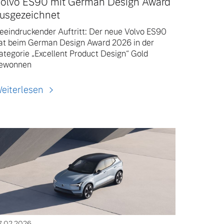
olvo ES90 mit German Design Award
usgezeichnet
eeindruckender Auftritt: Der neue Volvo ES90
at beim German Design Award 2026 in der
ategorie „Excellent Product Design“ Gold
ewonnen
eiterlesen
7.02.2026