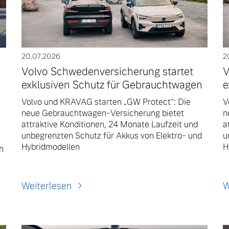
20.07.2026
2
Volvo Schwedenversicherung startet
V
exklusiven Schutz für Gebrauchtwagen
e
Volvo und KRAVAG starten „GW Protect“: Die
V
neue Gebrauchtwagen-Versicherung bietet
n
attraktive Konditionen, 24 Monate Laufzeit und
a
unbegrenzten Schutz für Akkus von Elektro- und
u
Hybridmodellen
H
h
Weiterlesen
W