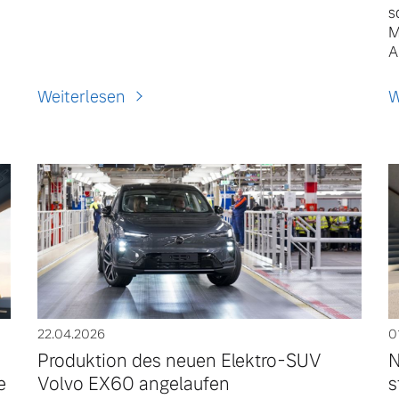
s
M
A
Weiterlesen
W
22.04.2026
0
Produktion des neuen Elektro-SUV
N
e
Volvo EX60 angelaufen
s