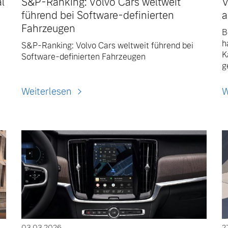
l
S&P-Ranking: Volvo Cars weltweit
V
führend bei Software-definierten
a
Fahrzeugen
B
h
S&P-Ranking: Volvo Cars weltweit führend bei
K
Software-definierten Fahrzeugen
g
Weiterlesen
W
03.03.2026
2