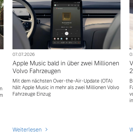
07.07.2026
0
Apple Music bald in über zwei Millionen
V
0
Volvo Fahrzeugen
2
Mit dem nächsten Over-the-Air-Update (OTA)
B
hält Apple Music in mehr als zwei Millionen Volvo
F
en
Fahrzeuge Einzug
v
Im
i
Weiterlesen
W