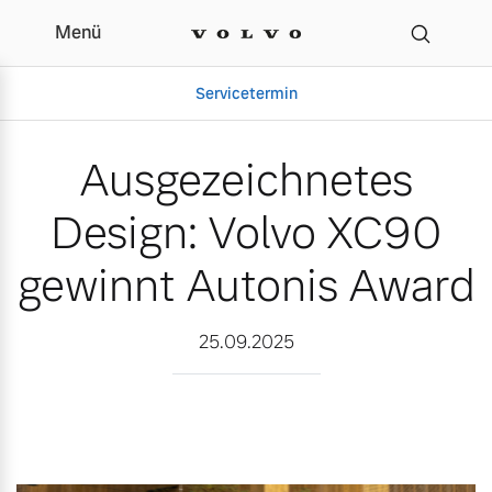
Menü
Ausgezeichnetes Design
Servicetermin
Ausgezeichnetes
Design: Volvo XC90
gewinnt Autonis Award
25.09.2025
Aktuelle Zubehörangebote
Über uns
Volvo Gebrauchtwagenbörse
Unser Team