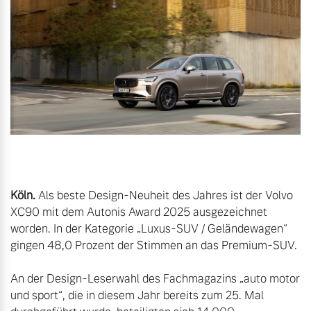
Gebrauchtwagen
Unsere News & Events
Aktuelle Zubehörangebote
Zubehörkatalog
Aktuelle Serviceangebote
Köln.
 Als beste Design-Neuheit des Jahres ist der Volvo 
Service by Volvo
XC90 mit dem Autonis Award 2025 ausgezeichnet 
worden. In der Kategorie „Luxus-SUV / Geländewagen“ 
gingen 48,0 Prozent der Stimmen an das Premium-SUV.

An der Design-Leserwahl des Fachmagazins „auto motor 
und sport“, die in diesem Jahr bereits zum 25. Mal 