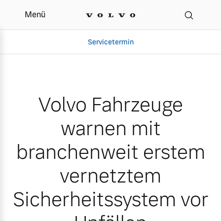
Menü
Volvo Fahrzeuge warnen 
Servicetermin
Volvo Fahrzeuge
warnen mit
branchenweit erstem
vernetztem
Aktuelle Zubehörangebote
Über uns
Sicherheitssystem vor
Volvo Gebrauchtwagenbörse
Unser Team