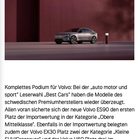
Gebrauchtwagen
Unsere News & Events
Aktuelle Zubehörangebote
Zubehörkatalog
Aktuelle Serviceangebote
Komplettes Podium für Volvo: Bei der „auto motor und 
Service by Volvo
sport“ Leserwahl „Best Cars“ haben die Modelle des 
schwedischen Premiumherstellers wieder überzeugt. 
Allen voran sicherte sich der neue Volvo ES90 den ersten 
Platz der Importwertung in der Kategorie „Obere 
Mittelklasse“. Ebenfalls in der Importwertung belegten 
zudem der Volvo EX30 Platz zwei der Kategorie „Kleine 