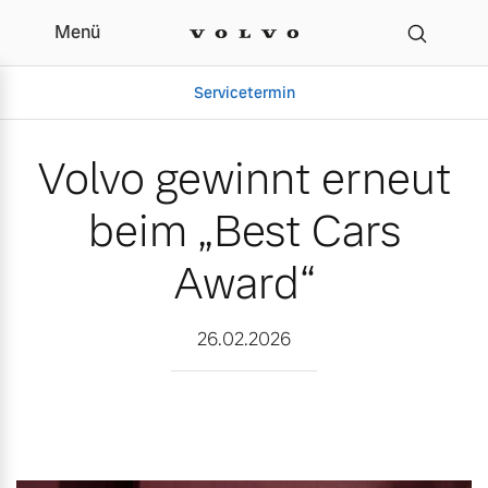
Menü
Volvo gewinnt erneut be
Servicetermin
Volvo gewinnt erneut
beim „Best Cars
Award“
26.02.2026
Aktuelle Zubehörangebote
Über uns
Volvo Gebrauchtwagenbörse
Unser Team