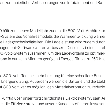
wie kontinuierliche Verbesserungen von Infotainment und Bat
0 hält zum neuen Modelljahr zudem die 800-Volt-Architektur. 
-System des Vorjahresmodells die Wärmeentwicklung währen
e Ladegeschwindigkeiten. Die Ladeleistung wird zudem durch d
agement-Software weiter verbessert. Diese nutzt einen intel
00-Volt-System zusammen, um den Ladevorgang zu optimiere
kann in nur zehn Minuten genügend Energie für bis zu 250 Kil
die 800-Volt-Technik mehr Leistung für eine schnellere Beschl
er Energienutzung. Außerdem werden die Batterie und die Elekt
f 800 Volt war es möglich, den Materialverbrauch zu reduzier
künftig über unser fortschrittlichstes Elektrosystem“, sagt An
r, die Effizienz steigt, und unsere Kunden profitieren insges