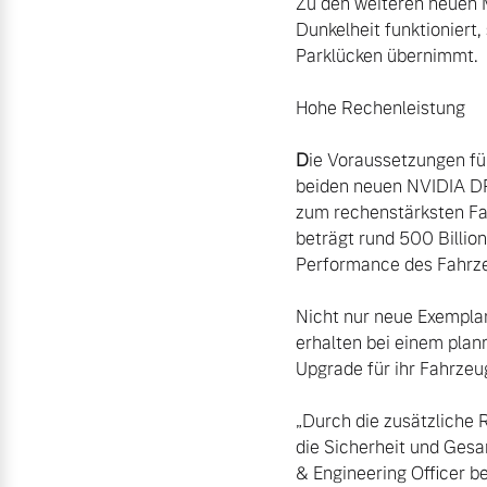
Zu den weiteren neuen M
Dunkelheit funktioniert,
Parklücken übernimmt.

D
ie Voraussetzungen fü
beiden neuen NVIDIA D
zum rechenstärksten Fah
beträgt rund 500 Billio
Performance des Fahrzeu
Nicht nur neue Exemplar
erhalten bei einem plan
Upgrade für ihr Fahrzeug
„Durch die zusätzliche 
die Sicherheit und Gesa
& Engineering Officer be