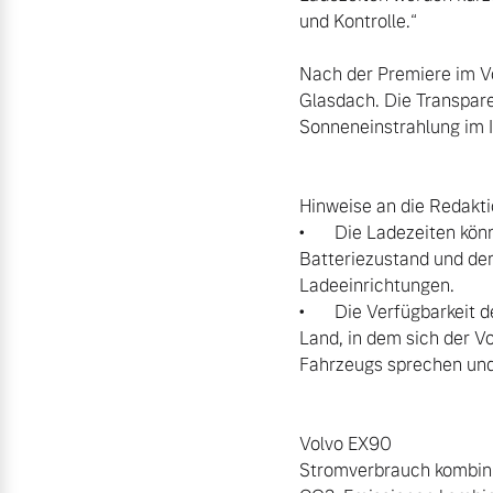
und Kontrolle.“

Nach der Premiere im V
Glasdach. Die Transpare
Sonneneinstrahlung im I
Hinweise an die Redaktio
•	Die Ladezeiten können variieren und hängen von verschiedenen Faktoren wie der Außentemperatur, dem 
Batteriezustand und de
Ladeeinrichtungen.

•	Die Verfügbarkeit der automatischen E-Call-Funktion variiert je nach Markt. Wenn die Funktion in dem 
Land, in dem sich der Vo
Fahrzeugs sprechen und 
Volvo EX90

Stromverbrauch kombini