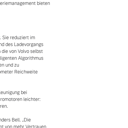
teriemanagement bieten 
Sie reduziert im 
d des Ladevorgangs 
ie von Volvo selbst 
ligenten Algorithmus 
n und zu 
ometer Reichweite 
eunigung bei 
romotoren leichter: 
en.

ders Bell. „Die 
amt von mehr Vertrauen 