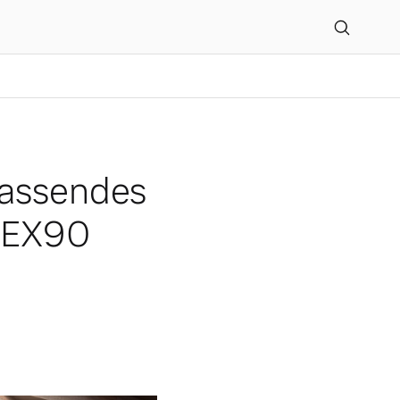
ik-Update für den Volvo
fassendes
o EX90