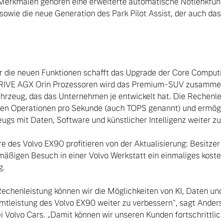
erkmalen gehören eine erweiterte automatische Notlenkfunkt
 sowie die neue Generation des Park Pilot Assist, der auch das 
r die neuen Funktionen schafft das Upgrade der Core Computin
RIVE AGX Orin Prozessoren wird das Premium-SUV zusammen
rzeug, das das Unternehmen je entwickelt hat. Die Rechenle
nen Operationen pro Sekunde (auch TOPS genannt) und ermögli
gs mit Daten, Software und künstlicher Intelligenz weiter zu 
e des Volvo EX90 profitieren von der Aktualisierung: Besitzer 
mäßigen Besuch in einer Volvo Werkstatt ein einmaliges kost
.

Rechenleistung können wir die Möglichkeiten von KI, Daten un
mtleistung des Volvo EX90 weiter zu verbessern“, sagt Anders 
i Volvo Cars. „Damit können wir unseren Kunden fortschrittlic