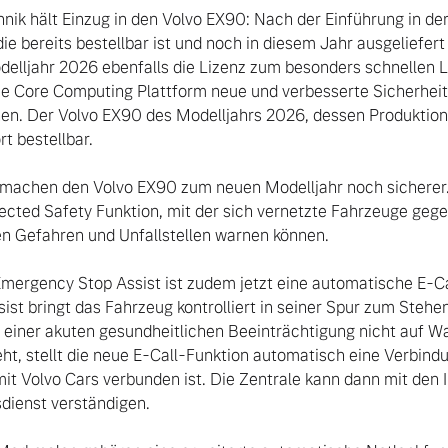
nik hält Einzug in den Volvo EX90: Nach der Einführung in d
e bereits bestellbar ist und noch in diesem Jahr ausgeliefert 
lljahr 2026 ebenfalls die Lizenz zum besonders schnellen L
die Core Computing Plattform neue und verbesserte Sicherheit
nen. Der Volvo EX90 des Modelljahrs 2026, dessen Produktion
t bestellbar. 

achen den Volvo EX90 zum neuen Modelljahr noch sicherer. V
ected Safety Funktion, mit der sich vernetzte Fahrzeuge gegen
n Gefahren und Unfallstellen warnen können.

mergency Stop Assist ist zudem jetzt eine automatische E-Call
st bringt das Fahrzeug kontrolliert in seiner Spur zum Stehen
 einer akuten gesundheitlichen Beeinträchtigung nicht auf Wa
ht, stellt die neue E-Call-Funktion automatisch eine Verbindun
 mit Volvo Cars verbunden ist. Die Zentrale kann dann mit den
dienst verständigen.
