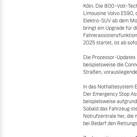
Köln. Die 800-Volt-Tech
Limousine Volvo ES90, di
Aktuelle Zubehörangebote
Elektro-SUV ab dem Mode
Zubehörkatalog
bringt ein Upgrade für 
Fahrerassistenzfunktio
2025 startet, ist ab sofor
Aktuelle Serviceangebote
Die Prozessor-Updates m
beispielsweise die Conn
Service by Volvo
Straßen, vorausliegende
In das Nothaltesystem E
Der Emergency Stop Assi
beispielsweise aufgrund
Sobald das Fahrzeug ste
Notrufzentrale her, die
bei Bedarf den Rettungs