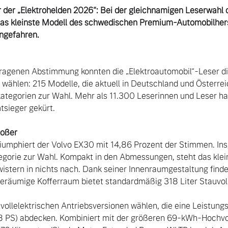
r der „Elektrohelden 2026“: Bei der gleichnamigen Leserwahl d
das kleinste Modell des schwedischen Premium-Automobilherst
ingefahren.
ragenen Abstimmung konnten die „Elektroautomobil“-Leser die
wählen: 215 Modelle, die aktuell in Deutschland und Österreic
ategorien zur Wahl. Mehr als 11.300 Leserinnen und Leser habe
sieger gekürt.

riumphiert der Volvo EX30 mit 14,86 Prozent der Stimmen. In
egorie zur Wahl. Kompakt in den Abmessungen, steht das klein
stern in nichts nach. Dank seiner Innenraumgestaltung finden
geräumige Kofferraum bietet standardmäßig 318 Liter Stauvol
vollelektrischen Antriebsversionen wählen, die eine Leistun
8 PS) abdecken. Kombiniert mit der größeren 69-kWh-Hochvolt