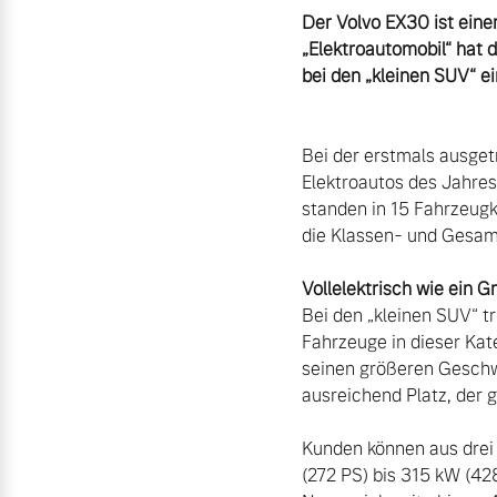
Der Volvo EX30 ist eine
„Elektroautomobil“ hat 
Aktuelle Zubehörangebote
bei den „kleinen SUV“ e
Zubehörkatalog
Bei der erstmals ausget
Elektroautos des Jahres 
Aktuelle Serviceangebote
standen in 15 Fahrzeugk
die Klassen- und Gesamt
Service by Volvo
Bei den „kleinen SUV“ t
Fahrzeuge in dieser Kat
seinen größeren Geschwi
ausreichend Platz, der 
Kunden können aus drei 
(272 PS) bis 315 kW (42