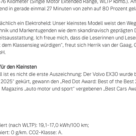
76 Kilometer (Single Motor Extended Range, WLTP komb.). An 
end in gerade einmal 27 Minuten von zehn auf 80 Prozent gel
ächlich ein Elektroheld: Unser kleinstes Modell weist den Weg i
echnik und Markentugenden wie dem skandinavisch geprägten D
tsausstattung. Ich freue mich, dass die Leserinnen und Leser
 dem Klassensieg würdigen“, freut sich Herrik van der Gaag, 
H.

 ist es nicht die erste Auszeichnung: Der Volvo EX30 wurde b
 2025“ gekürt, gewann den „Red Dot Award: Best of the Best 
 Magazins „auto motor und sport“ vergebenen „Best Cars Awa
ert (nach WLTP): 19,1-17,0 kWh/100 km;

ert: 0 g/km. CO2-Klasse: A.