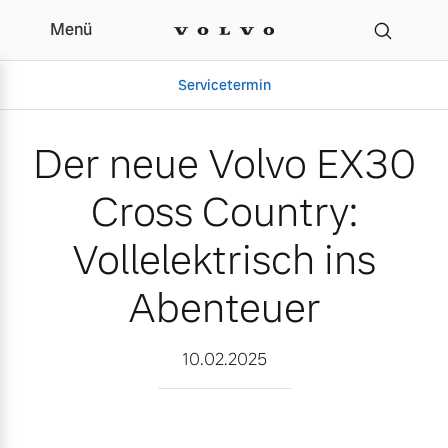
Menü
Der neue Volvo EX30 Cros
Servicetermin
Der neue Volvo EX30
Cross Country:
Vollelektrisch ins
Abenteuer
Aktuelle Zubehörangebote
Über uns
10.02.2025
Volvo Gebrauchtwagenbörse
Unser Team