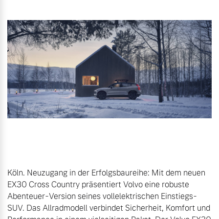
Gebrauchtwagen
Unsere News & Events
Aktuelle Zubehörangebote
Zubehörkatalog
Aktuelle Serviceangebote
Service by Volvo
Köln. Neuzugang in der Erfolgsbaureihe: Mit dem neuen 
EX30 Cross Country präsentiert Volvo eine robuste 
Abenteuer-Version seines vollelektrischen Einstiegs-
SUV. Das Allradmodell verbindet Sicherheit, Komfort und 