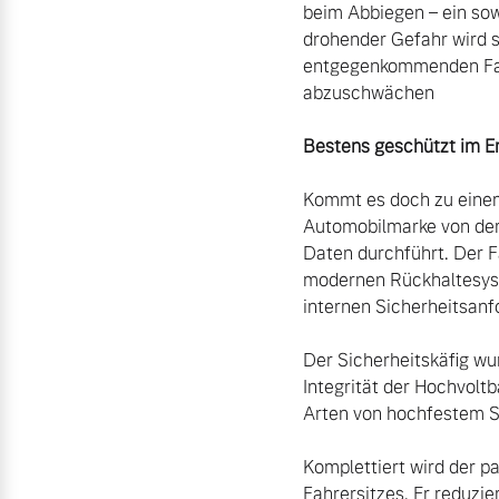
beim Abbiegen – ein sow
drohender Gefahr wird 
entgegenkommenden Fah
abzuschwächen 

Bestens geschützt im Er
Kommt es doch zu einem 
Automobilmarke von der 
Daten durchführt. Der F
modernen Rückhaltesyste
internen Sicherheitsanfo
Der Sicherheitskäfig wu
Integrität der Hochvolt
Arten von hochfestem Sta
Komplettiert wird der pa
Fahrersitzes. Er reduzie