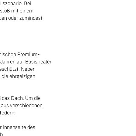
szenario. Bei 
stoß mit einem 
en oder zumindest 
wedischen Premium-
ahren auf Basis realer 
eschützt. Neben 
die ehrgeizigen 
d das Dach. Um die 
g aus verschiedenen 
edern. 

 Innenseite des 
. 
