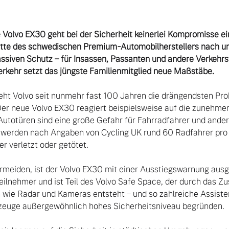
he Volvo EX30 geht bei der Sicherheit keinerlei Kompromisse 
tte des schwedischen Premium-Automobilherstellers nach unte
ssiven Schutz – für Insassen, Passanten und andere Verkehrst
rkehr setzt das jüngste Familienmitglied neue Maßstäbe.
geht Volvo seit nunmehr fast 100 Jahren die drängendsten Pro
Der neue Volvo EX30 reagiert beispielsweise auf die zunehmen
 Autotüren sind eine große Gefahr für Fahrradfahrer und ander
n werden nach Angaben von Cycling UK rund 60 Radfahrer pro 
verletzt oder getötet. 

rmeiden, ist der Volvo EX30 mit einer Ausstiegswarnung ausges
ilnehmer und ist Teil des Volvo Safe Space, der durch das Z
wie Radar und Kameras entsteht – und so zahlreiche Assiste
hrzeuge außergewöhnlich hohes Sicherheitsniveau begründen.
