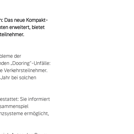
ein: Das neue Kompakt-
n erweitert, bietet 
eilnehmer. 
bleme der 
den „Dooring“-Unfälle: 
e Verkehrsteilnehmer. 
Jahr bei solchen 
tattet: Sie informiert 
usammenspiel 
nzsysteme ermöglicht, 