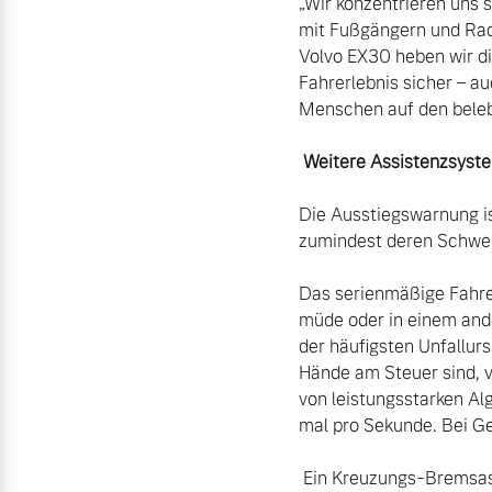
„Wir konzentrieren uns 
mit Fußgängern und Radf
Volvo EX30 heben wir di
Fahrerlebnis sicher – a
Menschen auf den beleb
 Weitere Assistenzsyst
Die Ausstiegswarnung is
zumindest deren Schwer
Das serienmäßige Fahrer
müde oder in einem ande
der häufigsten Unfallur
Hände am Steuer sind, v
von leistungsstarken A
mal pro Sekunde. Bei Ge
 Ein Kreuzungs-Bremsassistent verhindert zudem Zusammenstöße mit entgegenkommenden Fahrzeugen 