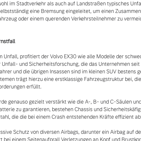
ohl im Stadtverkehr als auch auf Landstraßen typisches Unfall
selbstständig eine Bremsung eingeleitet, um einen Zusammen
rzeug oder einem querenden Verkehrsteilnehmer zu vermeid
nstfall
Unfall, profitiert der Volvo EX30 wie alle Modelle der sch
Unfall- und Sicherheitsforschung, die das Unternehmen seit J
ahrer und die übrigen Insassen sind im kleinen SUV bestens g
men trägt hierzu eine erstklassige Fahrzeugstruktur bei, die 
rderungen erfüllt.

rde genauso gezielt verstärkt wie die A-, B- und C-Säulen un
batterie zu garantieren, bestehen Chassis und Sicherheitskäfi
hl, die die bei einem Crash entstehenden Kräfte effizient abf
ssive Schutz von diversen Airbags, darunter ein Airbag auf der
rt bei einem Seitenaufprall Verletzungen an Kopf und Brustkorb