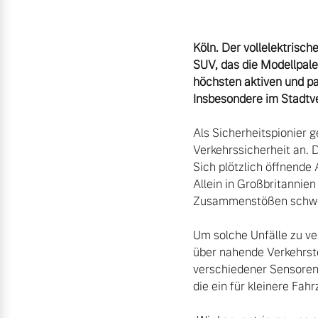
Aktuelle Zubehörangebote
Köln. Der vollelektrisc
Zubehörkatalog
SUV, das die Modellpale
höchsten aktiven und pa
Insbesondere im Stadtve
Aktuelle Serviceangebote
Als Sicherheitspionier 
Verkehrssicherheit an. 
Service by Volvo
Sich plötzlich öffnende
Allein in Großbritannie
Zusammenstößen schwer 
Um solche Unfälle zu ve
über nahende Verkehrste
verschiedener Sensoren 
die ein für kleinere Fa