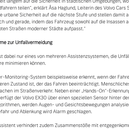
seit langem auf die Sicherheit in städtischen Umgebungen, w
ahrern teilen“, erklärt Åsa Haglund, Leiterin des Volvo Cars 
e urbane Sicherheit auf die nächste Stufe und stellen damit a
uch und gerade, indem das Fahrzeug sowohl auf die Insassen al
ten Straßen moderner Städte aufpasst.“

eme zur Unfallvermeidung
t dabei nur eines von mehreren Assistenzsystemen, die Unfäll
e minimieren können.

-Monitoring-System beispielsweise erkennt, wenn der Fahrer 
ren Zustand ist, der das Fahren beeinträchtigt. Menschliches 
sachen im Straßenverkehr. Neben einer „Hands-On“-Erkennung, d
erfügt der Volvo EX30 über einen speziellen Sensor hinter de
lgorithmen, werden Augen- und Gesichtsbewegungen analysier
fahr und Ablenkung wird Alarm geschlagen.
