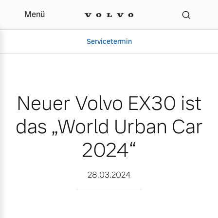
Menü
Neuer Volvo EX30 ist da
Servicetermin
Neuer Volvo EX30 ist
das „World Urban Car
2024“
Aktuelle Zubehörangebote
Über uns
28.03.2024
Volvo Gebrauchtwagenbörse
Unser Team