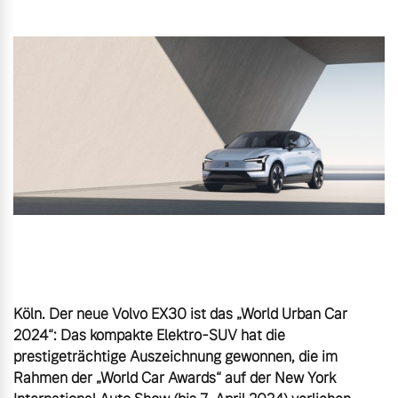
Gebrauchtwagen
Unsere News & Events
Aktuelle Zubehörangebote
Zubehörkatalog
Aktuelle Serviceangebote
Service by Volvo
Köln. Der neue Volvo EX30 ist das „World Urban Car 
2024“: Das kompakte Elektro-SUV hat die 
prestigeträchtige Auszeichnung gewonnen, die im 
Rahmen der „World Car Awards“ auf der New York 