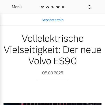
Menü
Vollelektrische Vielseiti
Servicetermin
Vollelektrische
Vielseitigkeit: Der neue
Volvo ES90
05.03.2025
Aktuelle Zubehörangebote
Über uns
Volvo Gebrauchtwagenbörse
Unser Team