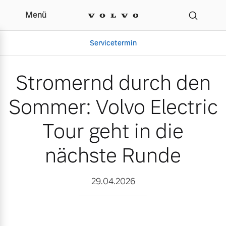
Menü
Stromernd durch den Som
Servicetermin
Stromernd durch den
Sommer: Volvo Electric
Tour geht in die
nächste Runde
Aktuelle Zubehörangebote
Über uns
29.04.2026
Volvo Gebrauchtwagenbörse
Unser Team