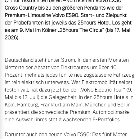
Ort für Testfahrten bereit – vom kleinen Volvo EX30 
Cross Country bis zu den größeren Pendants wie der 
Premium-Limousine Volvo ES90. Start- und Zielpunkt 
der Probefahrten ist jeweils das 25hours Hotel. Los geht 
es am 9. Mai im Kölner „25hours The Circle“ (bis 17. Mai 
Deutschland steht unter Strom. In den ersten Monaten 
kletterte der Absatz von Elektroautos um über 40 
Prozent, mehr als jedes fünfte neu zugelassene Fahrzeug 
ist rein elektrisch unterwegs. Wer Elektromobilität selbst 
testen will, hat dazu jetzt bei der „Volvo Electric Tour“ (9. 
Mai bis 12. Juli) die Gelegenheit: in den 25hours Hotels in 
Köln, Hamburg, Frankfurt am Main, München und Berlin 
präsentiert die schwedische Premium-Automobilmarke 
eine Auswahl ihres stetig wachsenden E-Portfolios.

Darunter auch den neuen Volvo ES90: Das fünf Meter 