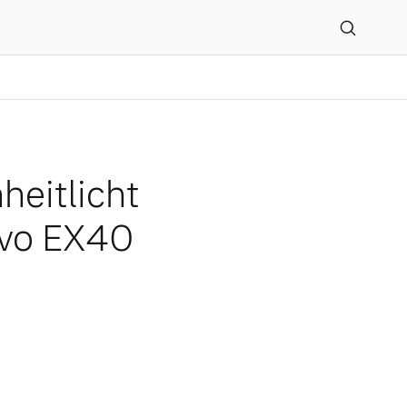
enklatur für E-Autos mit
heitlicht
lvo EX40