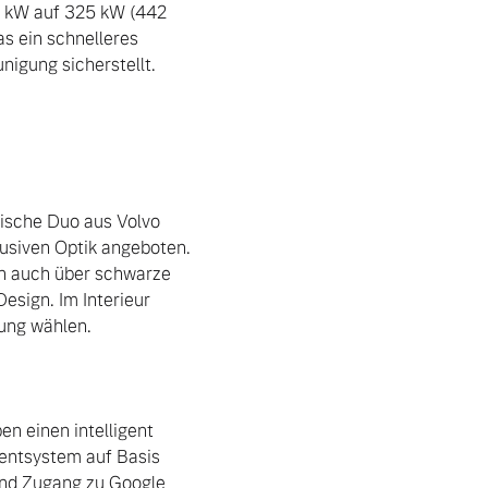
5 kW auf 325 kW (442 
 ein schnelleres 
igung sicherstellt.

ische Duo aus Volvo 
usiven Optik angeboten. 
en auch über schwarze 
ign. Im Interieur 
ung wählen.

 einen intelligent 
entsystem auf Basis 
und Zugang zu Google 