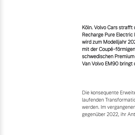
Aktuelle Zubehörangebote
Zubehörkatalog
Köln. Volvo Cars strafft
Recharge Pure Electric 
wird zum Modelljahr 20
mit der Coupé-förmigen D
Aktuelle Serviceangebote
schwedischen Premium-A
Service by Volvo
Die konsequente Erweite
laufenden Transformati
werden. Im vergangenen 
gegenüber 2022, ihr Ant