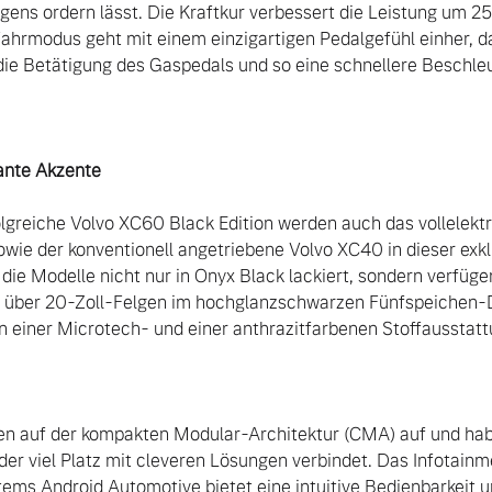
ens ordern lässt. Die Kraftkur verbessert die Leistung um 2
hrmodus geht mit einem einzigartigen Pedalgefühl einher, das
ie Betätigung des Gaspedals und so eine schnellere Beschleun
gante Akzente
olgreiche Volvo XC60 Black Edition werden auch das vollelektr
ie der konventionell angetriebene Volvo XC40 in dieser exkl
d die Modelle nicht nur in Onyx Black lackiert, sondern verfüg
 über 20-Zoll-Felgen im hochglanzschwarzen Fünfspeichen-Des
einer Microtech- und einer anthrazitfarbenen Stoffausstatt
n auf der kompakten Modular-Architektur (CMA) auf und haben
der viel Platz mit cleveren Lösungen verbindet. Das Infotainm
ems Android Automotive bietet eine intuitive Bedienbarkeit 