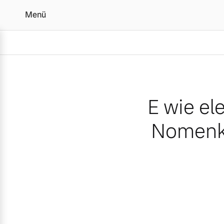
Menü
E wie elektrisch: Volvo 
E wie el
Nomenkl