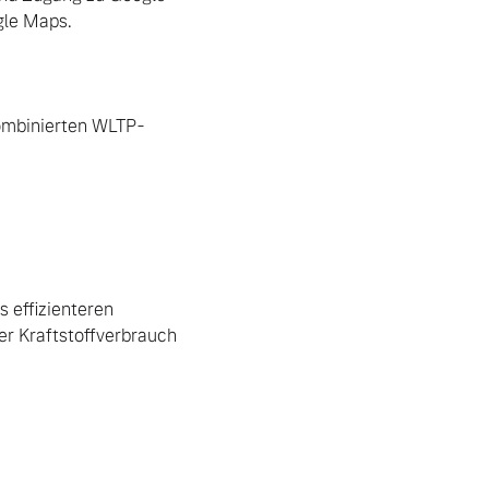
le Maps.

kombinierten WLTP-
effizienteren 
r Kraftstoffverbrauch 