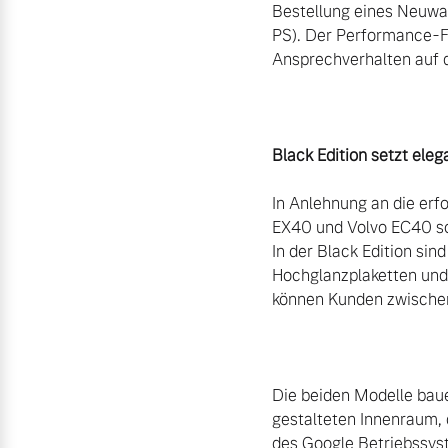
Bestellung eines Neuwag
PS). Der Performance-Fa
Ansprechverhalten auf d
Black Edition setzt ele
In Anlehnung an die erf
EX40 und Volvo EC40 sow
In der Black Edition sin
Hochglanzplaketten und
können Kunden zwischen 
Die beiden Modelle baue
gestalteten Innenraum, 
des Google Betriebssyst