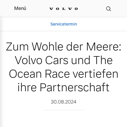
Menü
Zum Wohle der Meere: Vo
Servicetermin
Zum Wohle der Meere:
Volvo Cars und The
Ocean Race vertiefen
ihre Partnerschaft
Aktuelle Zubehörangebote
Über uns
30.08.2024
Volvo Gebrauchtwagenbörse
Unser Team