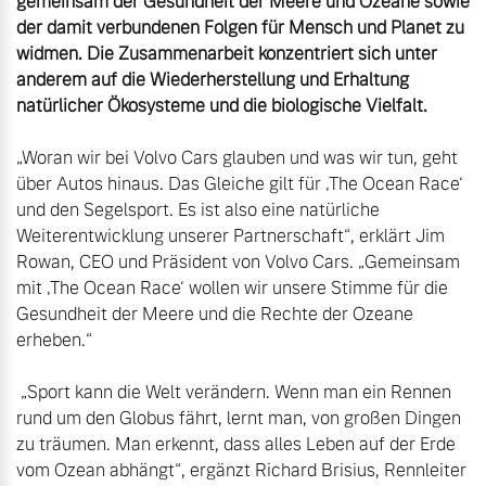
gemeinsam der Gesundheit der Meere und Ozeane sowie 
der damit verbundenen Folgen für Mensch und Planet zu 
widmen. Die Zusammenarbeit konzentriert sich unter 
anderem auf die Wiederherstellung und Erhaltung 
natürlicher Ökosysteme und die biologische Vielfalt.
„Woran wir bei Volvo Cars glauben und was wir tun, geht 
über Autos hinaus. Das Gleiche gilt für ‚The Ocean Race‘ 
und den Segelsport. Es ist also eine natürliche 
Weiterentwicklung unserer Partnerschaft“, erklärt Jim 
Rowan, CEO und Präsident von Volvo Cars. „Gemeinsam 
mit ‚The Ocean Race‘ wollen wir unsere Stimme für die 
Gesundheit der Meere und die Rechte der Ozeane 
erheben.“

 „Sport kann die Welt verändern. Wenn man ein Rennen 
rund um den Globus fährt, lernt man, von großen Dingen 
zu träumen. Man erkennt, dass alles Leben auf der Erde 
vom Ozean abhängt“, ergänzt Richard Brisius, Rennleiter 