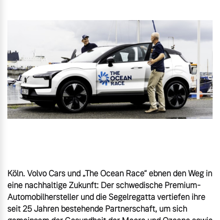
Gebrauchtwagen
Unsere News & Events
Aktuelle Zubehörangebote
Zubehörkatalog
Aktuelle Serviceangebote
Service by Volvo
Köln. Volvo Cars und „The Ocean Race“ ebnen den Weg in 
eine nachhaltige Zukunft: Der schwedische Premium-
Automobilhersteller und die Segelregatta vertiefen ihre 
seit 25 Jahren bestehende Partnerschaft, um sich 