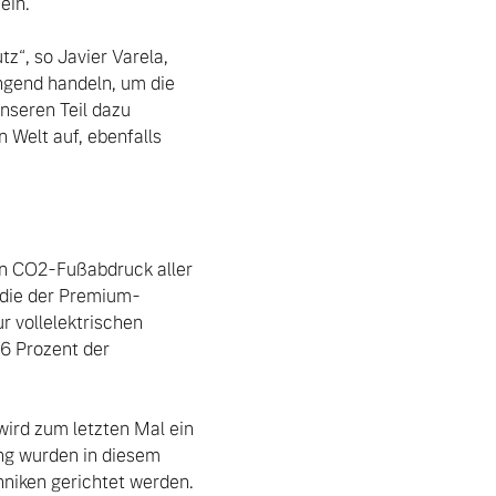
in.

“, so Javier Varela, 
ngend handeln, um die 
seren Teil dazu 
Welt auf, ebenfalls 
n CO2-Fußabdruck aller 
, die der Premium-
 vollelektrischen 
6 Prozent der 
ird zum letzten Mal ein 
ng wurden in diesem 
niken gerichtet werden.
