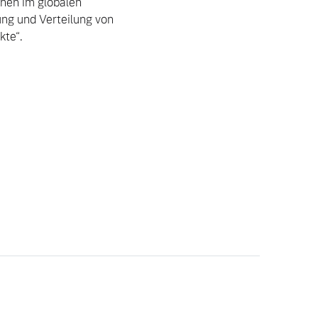
nen im globalen 
ng und Verteilung von 
te“.
