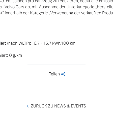
 CO-Emissionen pro Fahrzeug zu reduzieren, deckt alle Emissio
on Volvo Cars ab, mit Ausnahme der Unterkategorie „Herstellu
tät“ innerhalb der Kategorie „Verwendung der verkauften Produk
ert (nach WLTP): 16,7 - 15,7 kWh/100 km

ert: 0 g/km
Teilen
<
ZURÜCK ZU NEWS & EVENTS