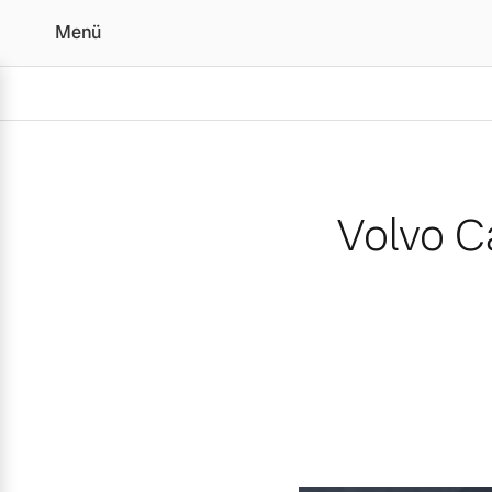
Menü
Volvo Cars drückt beim 
Volvo C