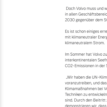
 Doch Volvo muss und wird noch mehr tun. Dazu gehört, die CO2-Emissionen in der gesamten Lieferkette und 
in allen Geschäftsbereic
2030 gegenüber dem Sta
Es ist schon einiges er
mit klimaneutraler Energ
klimaneutralem Strom.

Im Sommer hat Volvo zud
interkontinentalen Seefr
CO2-Emissionen in der 
 „Wir haben die UN-Klimakonferenz schon in der Vergangenheit genutzt, um kollektive Klimamaßnahmen 
voranzutreiben, und das 
Klimamaßnahmen bei Vol
Techniken zu entwickeln
sind. Durch den Beitritt
demonstrieren wir, dass 