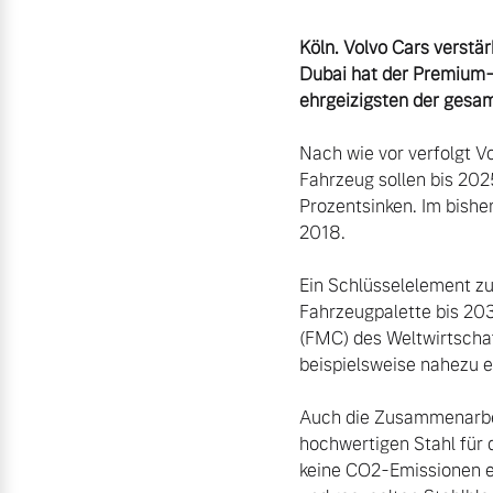
Köln. Volvo Cars verstä
Aktuelle Zubehörangebote
Dubai hat der Premium-A
Zubehörkatalog
ehrgeizigsten der gesam
Nach wie vor verfolgt V
Fahrzeug sollen bis 20
Aktuelle Serviceangebote
Prozentsinken. Im bishe
2018.

Service by Volvo
Ein Schlüsselelement zur
Fahrzeugpalette bis 203
(FMC) des Weltwirtschaf
beispielsweise nahezu e
Auch die Zusammenarbei
hochwertigen Stahl für 
keine CO2-Emissionen en