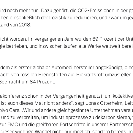
hen einschließlich der Logistik zu reduzieren, und zwar um jew
nd von 2018. 

reicht worden. Im vergangenen Jahr wurden 69 Prozent der Un
ie betrieben, und inzwischen laufen alle Werke weltweit berei
em als erster globaler Automobilhersteller angekündigt, einen
acht von fossilen Brennstoffen auf Biokraftstoff umzustellen.
Seefracht um 84 Prozent.

ist auch dieses Mal nicht anders“, sagt Jonas Otterheim, Leit
vo Cars. „Wir und andere gleichgesinnte Unternehmen versuc
 und zu verbreiten, um Industrieprozesse zu dekarbonisieren,
 zur FMC und die greifbaren Fortschritte in unserer Partnersc
dieser wichtige Wandel nicht nur möglich, sondern bereits im 