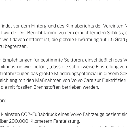
indet vor dem Hintergrund des Klimaberichts der Vereinten Na
t wurde. Der Bericht kommt zu dem ernüchternden Schluss, da
ch weit davon entfernt ist, die globale Erwärmung auf 1,5 Gra
zu begrenzen. 

h Empfehlungen für bestimmte Sektoren, einschließlich des Ve
ilindustrie wird betont, „dass die schrittweise Einstellung v
ktrofahrzeugen das größte Minderungspotenzial in diesem Sekt
sich eng mit den Maßnahmen von Volvo Cars zur Elektrifizierun
die mit fossilen Brennstoffen betrieben werden.

on:
kleinsten CO2-Fußabdruck eines Volvo Fahrzeugs bezieht sich
 über 200.000 Kilometern Fahrleistung.
