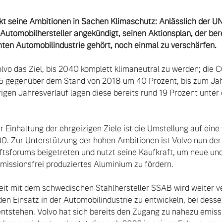
rkt seine Ambitionen in Sachen Klimaschutz: Anlässlich der UN
utomobilhersteller angekündigt, seinen Aktionsplan, der bere
ten Automobilindustrie gehört, noch einmal zu verschärfen.
olvo das Ziel, bis 2040 komplett klimaneutral zu werden; die 
25 gegenüber dem Stand von 2018 um 40 Prozent, bis zum Ja
rigen Jahresverlauf lagen diese bereits rund 19 Prozent unte
 Einhaltung der ehrgeizigen Ziele ist die Umstellung auf eine v
0. Zur Unterstützung der hohen Ambitionen ist Volvo nun der F
tsforums beigetreten und nutzt seine Kaufkraft, um neue und
missionsfrei produziertes Aluminium zu fördern.

t mit dem schwedischen Stahlhersteller SSAB wird weiter ver
den Einsatz in der Automobilindustrie zu entwickeln, bei dess
tstehen. Volvo hat sich bereits den Zugang zu nahezu emissi