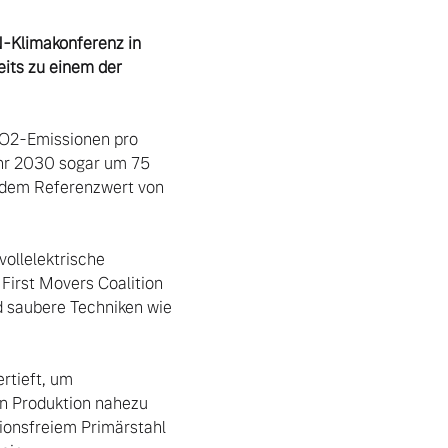
-Klimakonferenz in 
its zu einem der 
CO2-Emissionen pro 
hr 2030 sogar um 75 
r dem Referenzwert von 
ollelektrische 
irst Movers Coalition 
 saubere Techniken wie 
tieft, um 
en Produktion nahezu 
onsfreiem Primärstahl 