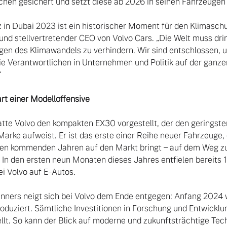
chen gesichert und setzt diese ab 2026 in seinen Fahrzeugen e
in Dubai 2023 ist ein historischer Moment für den Klimaschutz
 und stellvertretender CEO von Volvo Cars. „Die Welt muss dri
n des Klimawandels zu verhindern. Wir sind entschlossen, un
e Verantwortlichen in Unternehmen und Politik auf der ganzen 


rt einer Modelloffensive
tte Volvo den kompakten EX30 vorgestellt, der den geringste
Marke aufweist. Er ist das erste einer Reihe neuer Fahrzeuge
den kommenden Jahren auf den Markt bringt – auf dem Weg zur
 In den ersten neun Monaten dieses Jahres entfielen bereits 1
i Volvo auf E-Autos.

nners neigt sich bei Volvo dem Ende entgegen: Anfang 2024 w
oduziert. Sämtliche Investitionen in Forschung und Entwicklu
llt. So kann der Blick auf moderne und zukunftsträchtige Tech