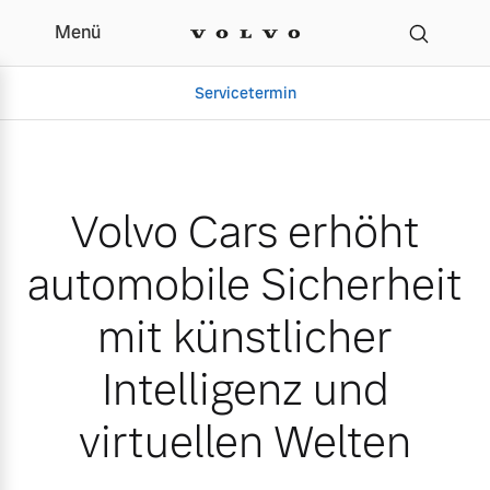
Menü
Volvo Cars erhöht automob
Servicetermin
Volvo Cars erhöht
automobile Sicherheit
mit künstlicher
Intelligenz und
Aktuelle Zubehörangebote
Über uns
virtuellen Welten
Volvo Gebrauchtwagenbörse
Unser Team