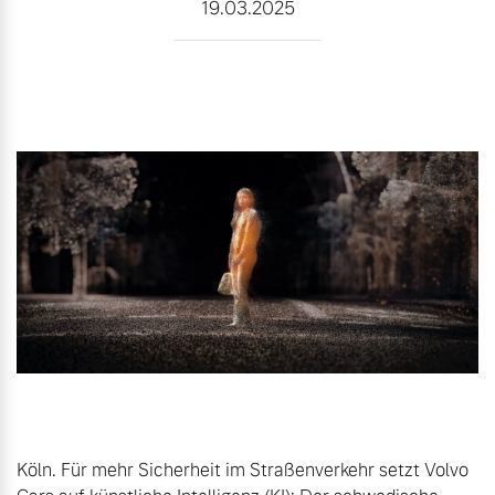
19.03.2025
Gebrauchtwagen
Unsere News & Events
Aktuelle Zubehörangebote
Zubehörkatalog
Aktuelle Serviceangebote
Service by Volvo
Köln. Für mehr Sicherheit im Straßenverkehr setzt Volvo 