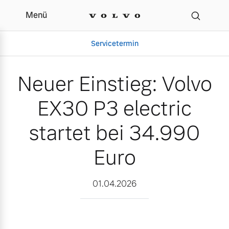
Menü
Neuer Einstieg: Volvo EX
Servicetermin
Neuer Einstieg: Volvo
EX30 P3 electric
startet bei 34.990
Euro
Aktuelle Zubehörangebote
Über uns
01.04.2026
Volvo Gebrauchtwagenbörse
Unser Team