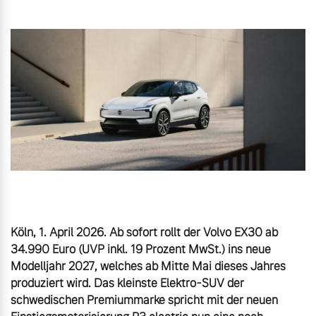
Gebrauchtwagen
Unsere News & Events
Aktuelle Zubehörangebote
Zubehörkatalog
Aktuelle Serviceangebote
Service by Volvo
Köln, 1. April 2026. Ab sofort rollt der Volvo EX30 ab 
34.990 Euro (UVP inkl. 19 Prozent MwSt.) ins neue 
Modelljahr 2027, welches ab Mitte Mai dieses Jahres 
produziert wird. Das kleinste Elektro-SUV der 
schwedischen Premiummarke spricht mit der neuen 