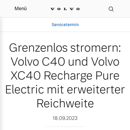
Menü
Grenzenlos stromern: Vo
Servicetermin
Grenzenlos stromern:
Volvo C40 und Volvo
XC40 Recharge Pure
Electric mit erweiterter
Reichweite
Aktuelle Zubehörangebote
Über uns
18.09.2023
Volvo Gebrauchtwagenbörse
Unser Team