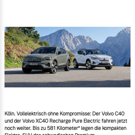
Gebrauchtwagen
Unsere News & Events
Aktuelle Zubehörangebote
Zubehörkatalog
Aktuelle Serviceangebote
Service by Volvo
Köln. Vollelektrisch ohne Kompromisse: Der Volvo C40 
und der Volvo XC40 Recharge Pure Electric fahren jetzt 
noch weiter. Bis zu 581 Kilometer* legen die kompakten 