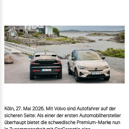
Gebrauchtwagen
Unsere News & Events
Aktuelle Zubehörangebote
Zubehörkatalog
Aktuelle Serviceangebote
Service by Volvo
Köln, 27. Mai 2026. Mit Volvo sind Autofahrer auf der 
sicheren Seite: Als einer der ersten Automobilhersteller 
überhaupt bietet die schwedische Premium-Marke nun 