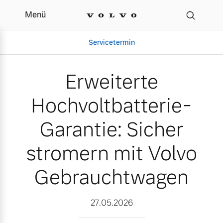
Menü
Erweiterte Hochvoltbatt
Servicetermin
Erweiterte
Hochvoltbatterie-
Garantie: Sicher
stromern mit Volvo
Gebrauchtwagen
Aktuelle Zubehörangebote
Über uns
27.05.2026
Volvo Gebrauchtwagenbörse
Unser Team