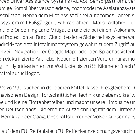
ced Driver Assistance Systems (ADAS)-Sensorplattform, verfü
umige Kombi über verschiedene, hochmoderne Assistenzsystem
 schützen. Neben dem Pilot Assist für teilautonomes Fahren s
system mit Fußgänger-, Fahrradfahrer-, Motorradfahrer- un
nt, die Oncoming Lane Mitigation und die bei einem Abkomme
 Protection an Bord. Cloud-basierte Sicherheitssysteme warn
droid-basierte Infotainmentsystem gewährt zudem Zugriff au
htzeit-Navigation per Google Maps oder den Sprachassistente
 elektrifizierte Antriebe: Neben effizienten Verbrennungsmo
-in-Hybridvarianten zur Wahl, die bis zu 88 Kilometer (nach W
sfrei zurücklegen.

Volvo V90 suchen in der oberen Mittelklasse ihresgleichen: Di
avischem Design, fortschrittlicher Technik und ebenso kraftvo
e und kleine Flottenbetreiber und macht unsere Limousine un
en Deutschlands. Die erneute Auszeichnung mit dem Firmenw
rt auf dem EU-Reifenlabel (EU-Reifenkennzeichnungsverordnu