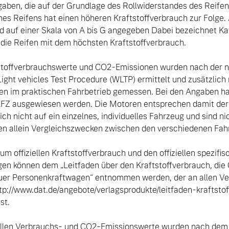
aben, die auf der Grundlage des Rollwiderstandes des Reifens 
nes Reifens hat einen höheren Kraftstoffverbrauch zur Folge.
nd auf einer Skala von A bis G angegeben Dabei bezeichnet Ka
 die Reifen mit dem höchsten Kraftstoffverbrauch.

toffverbrauchswerte und CO2-Emissionen wurden nach der ne
ght vehicles Test Procedure (WLTP) ermittelt und zusätzlich 
en im praktischen Fahrbetrieb gemessen. Bei den Angaben h
EFZ ausgewiesen werden. Die Motoren entsprechen damit de
h nicht auf ein einzelnes, individuelles Fahrzeug und sind nic
en allein Vergleichszwecken zwischen den verschiedenen Fahr
um offiziellen Kraftstoffverbrauch und den offiziellen spezif
en können dem „Leitfaden über den Kraftstoffverbrauch, die
er Personenkraftwagen“ entnommen werden, der an allen Verk
tp://www.dat.de/angebote/verlagsprodukte/leitfaden-kraftstof
t.

ellen Verbrauchs- und CO2-Emissionswerte wurden nach dem 