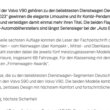
d der Volvo V90 gehören zu den beliebtesten Dienstwagen Deu
3“ gewinnen die elegante Limousine und ihr Kombi-Pendant 
und verteidigen damit einmal mehr ihren Titel. Die beiden Flag
tomobilherstellers sind längst Seriensieger bei der „Auto B
hlen – vom Kleinwagen über Kompakt-, Mittel- und Oberklasse
ahl standen dabei die jeweils fünf meistzugelassenen Modell
rteure, insgesamt 68 Fahrzeuge. Für den Klassensieg mit den
ten „Firmenwagen-Awards“.

sse, die zu den beliebtesten Dienstwagen-Segmenten Deutschl
 den Volvo S90 und den Volvo V90. Die beiden Modelle kombi
, zeitloses Design mit höchstem Komfort und fortschrittlicher 
 höchste Sicherheit
