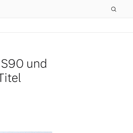
0 verteidigen ihren Tit
 S90 und
itel