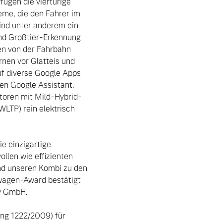
gen die viertürige 
e, die den Fahrer im 
ind unter anderem ein 
d Großtier-Erkennung 
n von der Fahrbahn 
en vor Glatteis und 
f diverse Google Apps 
n Google Assistant. 
toren mit Mild-Hybrid-
LTP) rein elektrisch 
e einzigartige 
llen wie effizienten 
d unseren Kombi zu den 
agen-Award bestätigt 
ng 1222/2009) für 