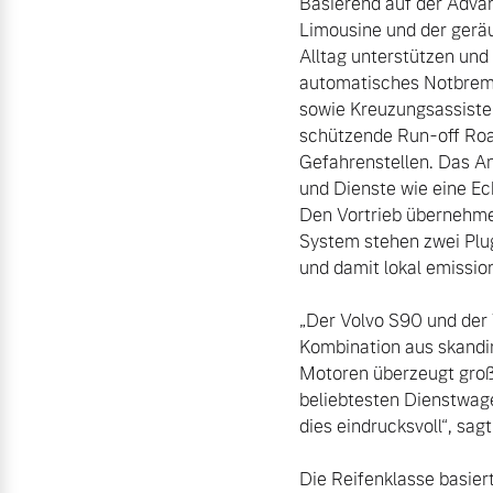
Basierend auf der Advan
Limousine und der gerä
Alltag unterstützen und
automatisches Notbrems
sowie Kreuzungsassiste
schützende Run-off Road
Gefahrenstellen. Das An
und Dienste wie eine Ec
Den Vortrieb übernehmen
System stehen zwei Plug
und damit lokal emission
„Der Volvo S90 und der 
Kombination aus skandin
Motoren überzeugt groß
beliebtesten Dienstwag
Die Reifenklasse basie