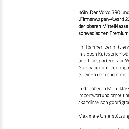
Köln. Der Volvo S90 un
Aktuelle Zubehörangebote
„Firmenwagen-Award 202
Zubehörkatalog
der oberen Mittelklasse 
schwedischen Premium-Au
 Im Rahmen der mittlerweile sechsten Auflage konnten die Leser der Fachzeitschrift die besten Firmenwagen 
Aktuelle Serviceangebote
in sieben Kategorien wä
und Transportern. Zur W
Service by Volvo
Autobauer und der Impo
es einen der renommier
In der oberen Mittelkla
Importwertung erneut an
skandinavisch geprägtes
Maximale Unterstützung,