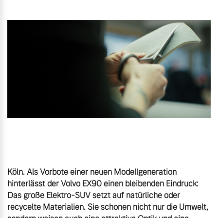
Gebrauchtwagen
Unsere News & Events
Aktuelle Zubehörangebote
Zubehörkatalog
Aktuelle Serviceangebote
Service by Volvo
Köln. Als Vorbote einer neuen Modellgeneration 
hinterlässt der Volvo EX90 einen bleibenden Eindruck: 
Das große Elektro-SUV setzt auf natürliche oder 
recycelte Materialien. Sie schonen nicht nur die Umwelt, 