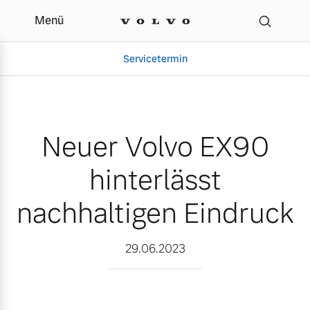
Menü
Neuer Volvo EX90 hinter
Servicetermin
Neuer Volvo EX90
hinterlässt
nachhaltigen Eindruck
Aktuelle Zubehörangebote
Über uns
29.06.2023
Volvo Gebrauchtwagenbörse
Unser Team