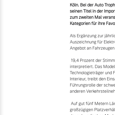
Köln. Bei der Auto Trop
seinen Titel in der Impo
Aktuelle Zubehörangebote
zum zweiten Mal veranst
Zubehörkatalog
Kategorien für ihre Favo
Als Ergänzung zur jährli
Auszeichnung für Elektr
Aktuelle Serviceangebote
Angebot an Fahrzeugen m
Service by Volvo
 19,4 Prozent der Stimmen entfielen auf den Volvo EX90, der Luxus auf die nachhaltigste Art und Weise 
interpretiert. Das Model
Technologieträger und Fa
Interieur, treibt den Ei
Führungsrolle der schwe
anderen Verkehrsteilneh
 Auf gut fünf Metern Länge verbindet der Volvo EX90 ein elegantes, aerodynamisch optimiertes Design mit 
großzügigen Platzverhäl