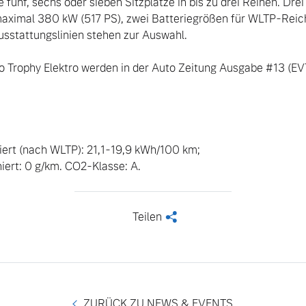
ünf, sechs oder sieben Sitzplätze in bis zu drei Reihen. Drei 
maximal 380 kW (517 PS), zwei Batteriegrößen für WLTP-Reich
usstattungslinien stehen zur Auswahl.

rt (nach WLTP): 21,1-19,9 kWh/100 km; 

ert: 0 g/km. CO2-Klasse: A.
Teilen
<
ZURÜCK ZU NEWS & EVENTS