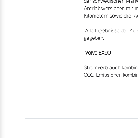
der schwedischen Marke f
Antriebsversionen mit 
Kilometern sowie drei A
 Alle Ergebnisse der Auto Trophy Elektro werden in der Auto Zeitung Ausgabe #13 (EVT 05.06) bekannt 
gegeben.

Volvo EX90  
Stromverbrauch kombinie
CO2-Emissionen kombini