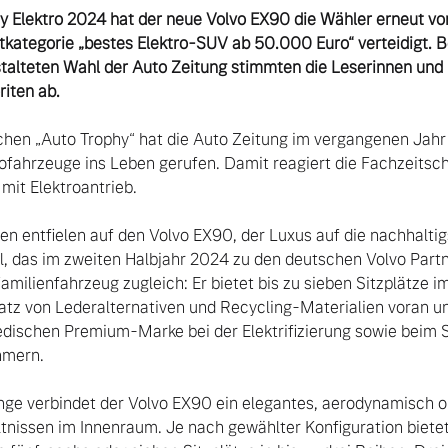
hy Elektro 2024 hat der neue Volvo EX90 die Wähler erneut vo
rtkategorie „bestes Elektro-SUV ab 50.000 Euro“ verteidigt. Be
alteten Wahl der Auto Zeitung stimmten die Leserinnen und L
riten ab.
chen „Auto Trophy“ hat die Auto Zeitung im vergangenen Jahr e
ofahrzeuge ins Leben gerufen. Damit reagiert die Fachzeitsch
it Elektroantrieb.

l, das im zweiten Halbjahr 2024 zu den deutschen Volvo Partnern
milienfahrzeug zugleich: Er bietet bis zu sieben Sitzplätze im 
nsatz von Lederalternativen und Recycling-Materialien voran u
dischen Premium-Marke bei der Elektrifizierung sowie beim S
mern.

tnissen im Innenraum. Je nach gewählter Konfiguration biete