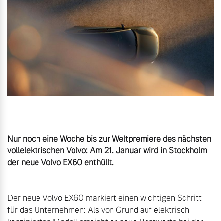
Gebrauchtwagen
Unsere News & Events
Aktuelle Zubehörangebote
Zubehörkatalog
Aktuelle Serviceangebote
Nur noch eine Woche bis zur Weltpremiere des nächsten 
Service by Volvo
vollelektrischen Volvo: Am 21. Januar wird in Stockholm 
Der neue Volvo EX60 markiert einen wichtigen Schritt 
für das Unternehmen: Als von Grund auf elektrisch 