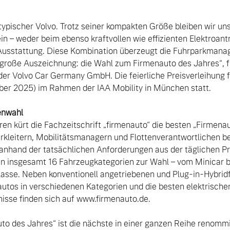
typischer Volvo. Trotz seiner kompakten Größe bleiben wir uns
in – weder beim ebenso kraftvollen wie effizienten Elektroant
Ausstattung. Diese Kombination überzeugt die Fuhrparkmanag
große Auszeichnung: die Wahl zum Firmenauto des Jahres“, fre
er Volvo Car Germany GmbH. Die feierliche Preisverleihung f
er 2025) im Rahmen der IAA Mobility in München statt.

enwahl
ren kürt die Fachzeitschrift „firmenauto“ die besten „Firmenau
rkleitern, Mobilitätsmanagern und Flottenverantwortlichen be
nhand der tatsächlichen Anforderungen aus der täglichen Pra
n insgesamt 16 Fahrzeugkategorien zur Wahl – vom Minicar b
lasse. Neben konventionell angetriebenen und Plug-in-Hybrid
autos in verschiedenen Kategorien und die besten elektrische
isse finden sich auf www.firmenauto.de.

o des Jahres“ ist die nächste in einer ganzen Reihe renommi