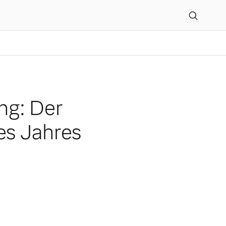
0 ist das „Firmenauto de
ng: Der
es Jahres