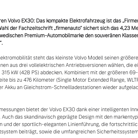
ren Volvo EX30: Das kompakte Elektrofahrzeug ist das „Firme
ahl der Fachzeitschrift „firmenauto“ sichert sich das 4,23 Me
hwedischen Premium-Automobilmarke den souveränen Klassens
“.
lektromobilität steht das kleinste Volvo Modell seinen größer
nen aus drei vollelektrischen Antriebsversionen wählen, die e
s 315 kW (428 PS) abdecken. Kombiniert mit der größeren 69
ite bis zu 476 Kilometer (Single Motor Extended Range, WLTP 
er Akku an Gleichstrom-Schnellladestationen wieder aufgelad
essungen bietet der Volvo EX30 dank einer intelligenten Inn
n. Auch das skandinavisch geprägte Design mit den markentypi
nd der sportlich-eleganten Linienführung, die fortschrittlic
system beiträgt, sowie die umfangreichen Sicherheitssysteme