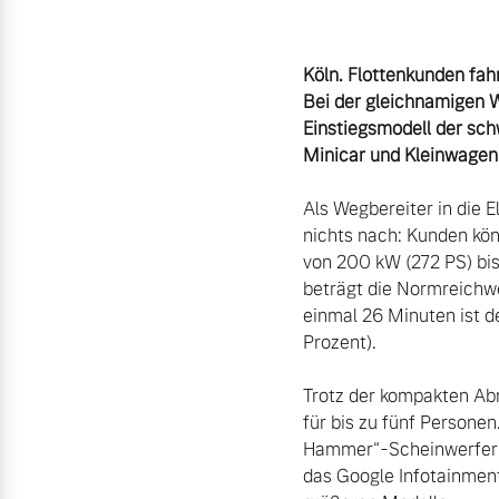
Aktuelle Zubehörangebote
Köln. Flottenkunden fah
Zubehörkatalog
Bei der gleichnamigen W
Einstiegsmodell der sc
Minicar und Kleinwagen
Aktuelle Serviceangebote
Als Wegbereiter in die E
nichts nach: Kunden kön
Service by Volvo
von 200 kW (272 PS) bi
beträgt die Normreichwe
einmal 26 Minuten ist d
Prozent).

Trotz der kompakten Abm
für bis zu fünf Persone
Hammer“-Scheinwerfern u
das Google Infotainment