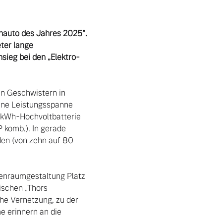
nauto des Jahres 2025“. 
ter lange 
ieg bei den „Elektro-
en Geschwistern in 
ine Leistungsspanne 
-kWh-Hochvoltbatterie 
komb.). In gerade 
en (von zehn auf 80 
enraumgestaltung Platz 
schen „Thors 
he Vernetzung, zu der 
 erinnern an die 