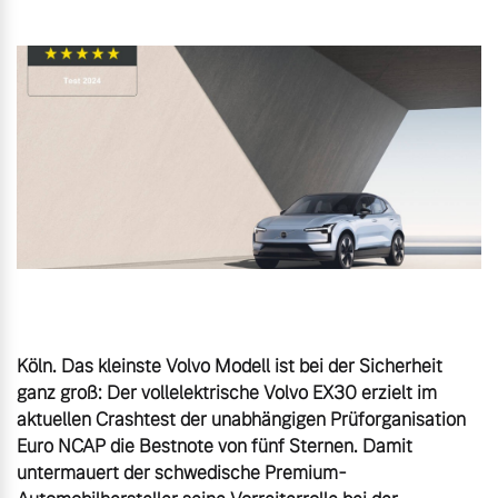
Gebrauchtwagen
Unsere News & Events
Aktuelle Zubehörangebote
Zubehörkatalog
Aktuelle Serviceangebote
Service by Volvo
Köln. Das kleinste Volvo Modell ist bei der Sicherheit 
ganz groß: Der vollelektrische Volvo EX30 erzielt im 
aktuellen Crashtest der unabhängigen Prüforganisation 
Euro NCAP die Bestnote von fünf Sternen. Damit 
untermauert der schwedische Premium-