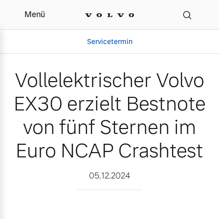
Menü
Vollelektrischer Volvo E
Servicetermin
Vollelektrischer Volvo
EX30 erzielt Bestnote
von fünf Sternen im
Euro NCAP Crashtest
Aktuelle Zubehörangebote
Über uns
05.12.2024
Volvo Gebrauchtwagenbörse
Unser Team