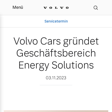
Menü
Volvo Cars gründet Gesc
Servicetermin
Volvo Cars gründet
Geschäftsbereich
Energy Solutions
03.11.2023
Aktuelle Zubehörangebote
Über uns
Volvo Gebrauchtwagenbörse
Unser Team