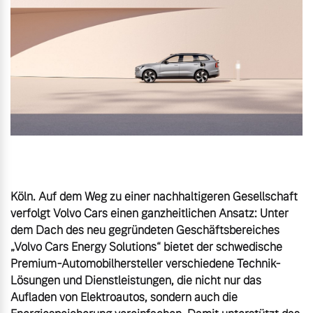
Gebrauchtwagen
Unsere News & Events
Aktuelle Zubehörangebote
Zubehörkatalog
Aktuelle Serviceangebote
Köln. Auf dem Weg zu einer nachhaltigeren Gesellschaft 
Service by Volvo
verfolgt Volvo Cars einen ganzheitlichen Ansatz: Unter 
dem Dach des neu gegründeten Geschäftsbereiches 
„Volvo Cars Energy Solutions“ bietet der schwedische 
Premium-Automobilhersteller verschiedene Technik-
Lösungen und Dienstleistungen, die nicht nur das 
Aufladen von Elektroautos, sondern auch die 