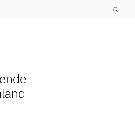
 in ganz Deutschland
erende
hland