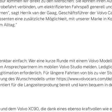
 Tour kommen wir direkt zu den Menschen: Sie können ihren Aus
robefahrt verbinden, um elektrifizierten Fahrspaß generell und
nen“, sagt Herrik van der Gaag, Geschäftsführer der Volvo 
ssenten eine zusätzliche Möglichkeit, mit unserer Marke in Kon
 Alltag.“

enkbar einfach: Wer eine kurze Runde mit einem Volvo Modell
 den Ansprechpartnern im mobilen Volvo Studio melden. Ledigli
gitimation erforderlich. Für längere Fahrten von bis zu vier St
rung des Wunschmodells unter https://www.volvocars.com/de/l/e
ntiert für die Langzeiterprobung bereit und kann bequem in de
d dem Volvo XC90, die dank eines ebenso kraftvollen wie ef