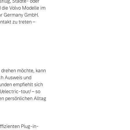
flug, Städte- oder 
 die Volvo Modelle im 
Car Germany GmbH. 
takt zu treten – 
 drehen möchte, kann 
ch Ausweis und 
unden empfiehlt sich 
lectric-tour/ – so 
n persönlichen Alltag 
fizienten Plug-in-