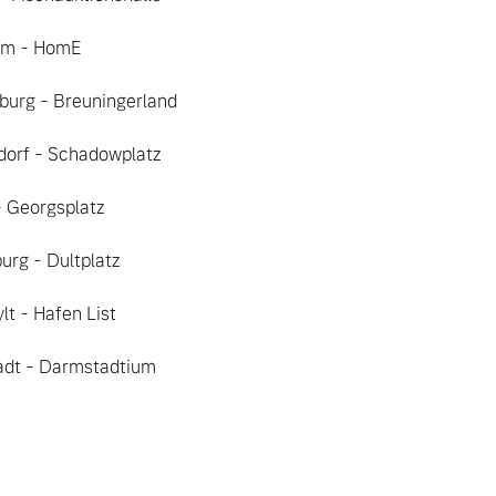
eim - HomE

sburg - Breuningerland

ldorf - Schadowplatz

 - Georgsplatz

burg - Dultplatz

ylt - Hafen List

tadt - Darmstadtium
