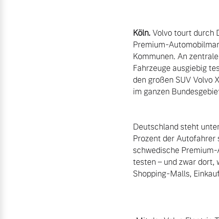
Aktuelle Zubehörangebote
Köln.
 Volvo tourt durch
Zubehörkatalog
Premium-Automobilmarke
Kommunen. An zentralen 
Fahrzeuge ausgiebig tes
den großen SUV Volvo XC
Aktuelle Serviceangebote
im ganzen Bundesgebiet 
Service by Volvo
Deutschland steht unter
Prozent der Autofahrer s
schwedische Premium-Au
testen – und zwar dort, 
Shopping-Malls, Einkau