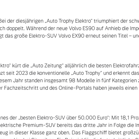
t: Bei der diesjährigen „Auto Trophy Elektro“ triumphiert der 
ich doppelt. Während der neue Volvo ES90 auf Anhieb die Imp
igt das große Elektro-SUV Volvo EX90 erneut seinen Titel – un
ktro“ kürt die „Auto Zeitung“ alljährlich die besten Elektrofah
t seit 2023 die konventionelle „Auto Trophy“ und erkennt d
diesem Jahr standen insgesamt 98 Modelle in fünf Kategorien z
r Fachzeitschritt und des Online-Portals haben jeweils einen
ines der „besten Elektro-SUV über 50.000 Euro“: Mit 18,1 Pr
lektrische Premium-SUV bereits das dritte Jahr in Folge die I
ug in dieser Klasse ganz oben. Das Flaggschiff bietet großzüg