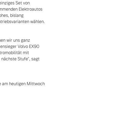
inziges Set von 
ommenden Elektroautos 
hes, bislang 
triebsvarianten wählen.

en wir uns ganz 
iensieger Volvo EX90 
omobilität mit 
 nächste Stufe“, sagt 
ie am heutigen Mittwoch 