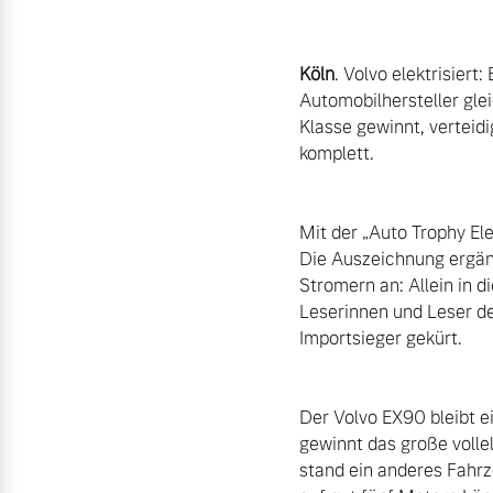
Aktuelle Zubehörangebote
Köln
. Volvo elektrisier
Zubehörkatalog
Automobilhersteller gle
Klasse gewinnt, verteid
komplett.

Aktuelle Serviceangebote
Mit der „Auto Trophy Ele
Service by Volvo
Die Auszeichnung ergänz
Stromern an: Allein in 
Leserinnen und Leser de
Importsieger gekürt.

Der Volvo EX90 bleibt e
gewinnt das große volle
stand ein anderes Fahrze