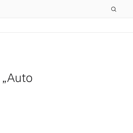
tro“
r „Auto