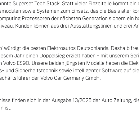
e Superset Tech Stack. Statt vieler Einzelteile kommt ein e
modulen sowie Systemen zum Einsatz, das die Basis aller k
Computing Prozessoren der nächsten Generation sichern ein ho
veau. Kunden können aus drei Ausstattungslinien und drei An
o‘ würdigt die besten Elektroautos Deutschlands. Deshalb freu
diesem Jahr einen Doppelsieg erzielt haben – mit unserem Ser
Volvo ES90. Unsere beiden jüngsten Modelle heben die Elektr
bs- und Sicherheitstechnik sowie intelligenter Software auf die
eschäftsführer der Volvo Car Germany GmbH.

nisse finden sich in der Ausgabe 13/2025 der Auto Zeitung, d
 ist.
