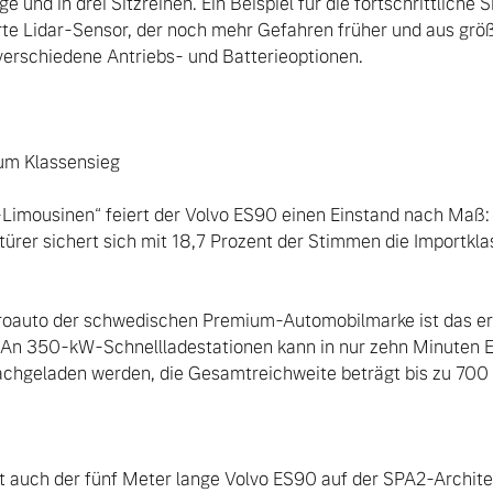
 und in drei Sitzreihen. Ein Beispiel für die fortschrittliche S
ierte Lidar-Sensor, der noch mehr Gefahren früher und aus grö
verschiedene Antriebs- und Batterieoptionen.

um Klassensieg

-Limousinen“ feiert der Volvo ES90 einen Einstand nach Maß: 
türer sichert sich mit 18,7 Prozent der Stimmen die Importklas
troauto der schwedischen Premium-Automobilmarke ist das ers
An 350-kW-Schnellladestationen kann in nur zehn Minuten En
chgeladen werden, die Gesamtreichweite beträgt bis zu 700 
 auch der fünf Meter lange Volvo ES90 auf der SPA2-Architek