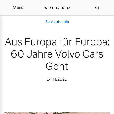
Menü
Aus Europa für Europa: 
Servicetermin
Aus Europa für Europa:
60 Jahre Volvo Cars
Gent
24.11.2025
Aktuelle Zubehörangebote
Über uns
Volvo Gebrauchtwagenbörse
Unser Team