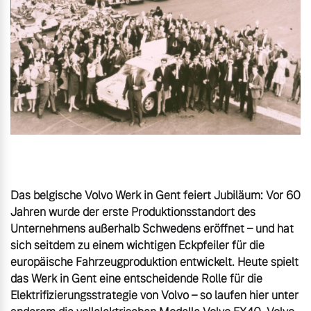
Gebrauchtwagen
Unsere News & Events
Aktuelle Zubehörangebote
Zubehörkatalog
Aktuelle Serviceangebote
Das belgische Volvo Werk in Gent feiert Jubiläum: Vor 60 
Service by Volvo
Jahren wurde der erste Produktionsstandort des 
Unternehmens außerhalb Schwedens eröffnet – und hat 
sich seitdem zu einem wichtigen Eckpfeiler für die 
europäische Fahrzeugproduktion entwickelt. Heute spielt 
das Werk in Gent eine entscheidende Rolle für die 
Elektrifizierungsstrategie von Volvo – so laufen hier unter 