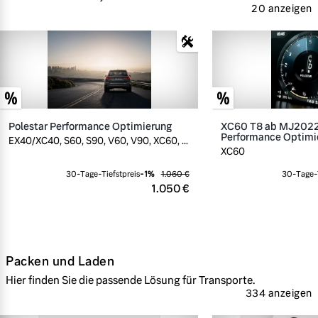
20 anzeigen
Polestar Performance Optimierung
XC60 T8 ab MJ2022,
Performance Optimi
EX40/XC40, S60, S90, V60, V90, XC60, ...
XC60
30-Tage-Tiefstpreis
-
1
%
1.060 €
30-Tage-T
1.050 €
Packen und Laden
Hier finden Sie die passende Lösung für Transporte.
334 anzeigen