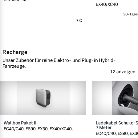
EX40/XC40
30-Tage-
7 €
Recharge
Unser Zubehör für reine Elektro- und Plug-in Hybrid-
Fahrzeuge.
12 anzeigen
Wallbox Paket II
Ladekabel Schuko-St
7 Meter
EC40/C40, ES90, EX30, EX40/XC40, ...
EC40/C40, ES90, EX30