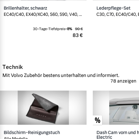
Brillenhalter, schwarz
Lederpflege-Set
EC40/C40, EX40/XC40, S60, S90, V40, ...
C30, C70, EC40/C40, E
30-Tage-Tiefstpreis
-
8
%
90 €
83 €
Technik
Mit Volvo Zubehör bestens unterhalten und informiert.
78 anzeigen
Bildschirm-Reinigungstuch
Dash Cam vorn und h
Electric
Alle Modelle