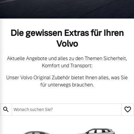
Gebrauchtwagen
Kooperationspartner
Unsere News & Events
Die gewissen Extras für Ihren
Aktuelle Zubehörangebote
Volvo
Zubehörkatalog
Aktuelle Angebote und alles zu den Themen Sicherheit,
Komfort und Transport:
Aktuelle Serviceangebote
Unser Volvo Original Zubehör bietet Ihnen alles, was Sie
für unterwegs brauchen.
Service by Volvo