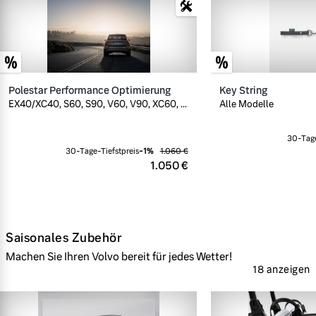
Polestar Performance Optimierung
Key String
EX40/XC40, S60, S90, V60, V90, XC60, ...
Alle Modelle
30-Tage
30-Tage-Tiefstpreis
-
1
%
1.060 €
1.050 €
Saisonales Zubehör
Machen Sie Ihren Volvo bereit für jedes Wetter!
18 anzeigen