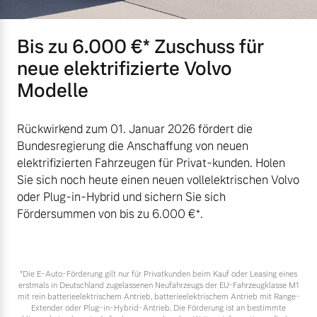
Bis zu 6.000 €⁠* Zuschuss für
neue elektrifizierte Volvo
Modelle
Rückwirkend zum 01. Januar 2026 fördert die
Bundesregierung die Anschaffung von neuen
elektrifizierten Fahrzeugen für Privat-kunden. Holen
Sie sich noch heute einen neuen vollelektrischen Volvo
oder Plug-in-Hybrid und sichern Sie sich
Fördersummen von bis zu 6.000 €⁠*.
*Die E‑Auto-Förderung gilt nur für Privatkunden beim Kauf oder Leasing eines
erstmals in Deutschland zugelassenen Neufahrzeugs der EU-Fahrzeugklasse M1
mit rein batterieelektrischem Antrieb, batterieelektrischem Antrieb mit Range-
Extender oder Plug-in-Hybrid-Antrieb. Die Förderung ist an bestimmte