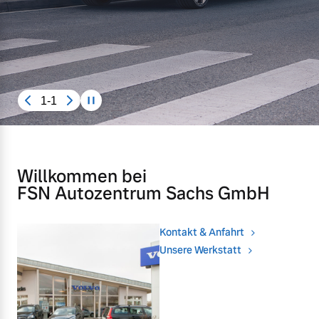
Gebrauchtwagen
Kooperationspartner
Unsere News & Events
Aktuelle Zubehörangebote
1-1
Zubehörkatalog
Aktuelle Serviceangebote
Willkommen bei
FSN Autozentrum Sachs GmbH
Service by Volvo
Kontakt & Anfahrt
Unsere Werkstatt