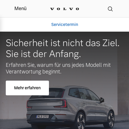
Menü
Servicetermin
Sicherheit ist nicht das Ziel.
Sie ist der Anfang.
Erfahren Sie, warum für uns jedes Modell mit
Verantwortung beginnt.
Mehr erfahren
Aktuelle Zubehörangebote
Über uns
Volvo Gebrauchtwagenbörse
Unser Team