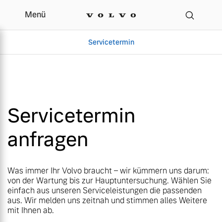
Menü
Menü
Ihr Volvo Servicetermin
Servicetermin
Servicetermin
Servicetermin
Servicetermin
anfragen
Aktuelle Zubehörangebote
Über uns
Aktuelle Zubehörangebote
Über uns
Was immer Ihr Volvo braucht – wir kümmern uns darum:
von der Wartung bis zur Hauptuntersuchung. Wählen Sie
einfach aus unseren Serviceleistungen die passenden
aus. Wir melden uns zeitnah und stimmen alles Weitere
mit Ihnen ab.
Volvo Gebrauchtwagenbörse
Unser Team
Volvo Gebrauchtwagenbörse
Unser Team