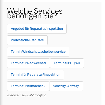
Welche Services
Gebrauchtwagen
Kooperationspartner
Gebrauchtwagen
Kooperationspartner
benötigen Sie?
Unsere News & Events
Unsere News & Events
Aktuelle Zubehörangebote
Aktuelle Zubehörangebote
Angebot für Reparatur/inspektion
Zubehörkatalog
Zubehörkatalog
Professional Car Care
Termin Windschutzscheibenservice
Aktuelle Serviceangebote
Aktuelle Serviceangebote
Termin für Radwechsel
Termin für HU/AU
Service by Volvo
Service by Volvo
Termin für Reparatur/inspektion
Termin für Klimacheck
Sonstige Anfrage
Mehrfachauswahl möglich