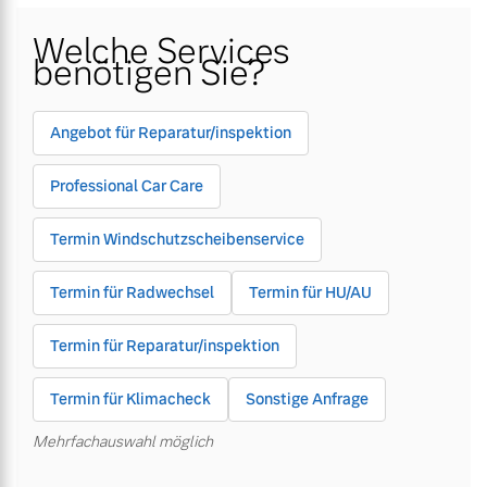
Welche Services
Gebrauchtwagen
Karriere
Gebrauchtwagen
Karriere
benötigen Sie?
Unsere News & Events
Unsere News & Events
Aktuelle Zubehörangebote
Aktuelle Zubehörangebote
Angebot für Reparatur/inspektion
Zubehörkatalog
Zubehörkatalog
Professional Car Care
Termin Windschutzscheibenservice
Aktuelle Serviceangebote
Aktuelle Serviceangebote
Termin für Radwechsel
Termin für HU/AU
Service by Volvo
Service by Volvo
Termin für Reparatur/inspektion
Termin für Klimacheck
Sonstige Anfrage
Mehrfachauswahl möglich