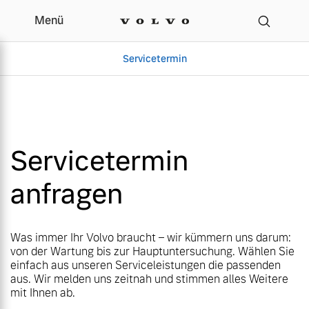
Menü
Menü
Ihr Volvo Servicetermin 
Servicetermin
Servicetermin
Servicetermin
Servicetermin
anfragen
Aktuelle Zubehörangebote
Über uns
Aktuelle Zubehörangebote
Über uns
Was immer Ihr Volvo braucht – wir kümmern uns darum:
von der Wartung bis zur Hauptuntersuchung. Wählen Sie
einfach aus unseren Serviceleistungen die passenden
aus. Wir melden uns zeitnah und stimmen alles Weitere
mit Ihnen ab.
Volvo Gebrauchtwagenbörse
Unser Team
Volvo Gebrauchtwagenbörse
Unser Team