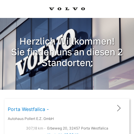
Herzlich Willkommen!
Sie finden uns an diesen 2
Standorten:
Porta Westfalica -
Autohaus Pollert E.Z. GmbH
307,18 km -
Erbeweg 20, 32457 Porta Westfalica