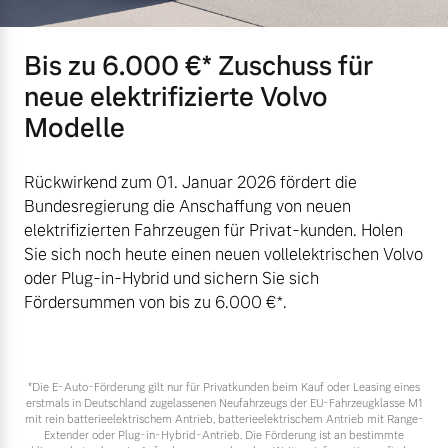
Bis zu 6.000 €⁠* Zuschuss für
neue elektrifizierte Volvo
Modelle
Rückwirkend zum 01. Januar 2026 fördert die
Bundesregierung die Anschaffung von neuen
elektrifizierten Fahrzeugen für Privat-kunden. Holen
Sie sich noch heute einen neuen vollelektrischen Volvo
oder Plug-in-Hybrid und sichern Sie sich
Fördersummen von bis zu 6.000 €⁠*.
*Die E‑Auto-Förderung gilt nur für Privatkunden beim Kauf oder Leasing eines
erstmals in Deutschland zugelassenen Neufahrzeugs der EU-Fahrzeugklasse M1
mit rein batterieelektrischem Antrieb, batterieelektrischem Antrieb mit Range-
Extender oder Plug-in-Hybrid-Antrieb. Die Förderung ist an bestimmte