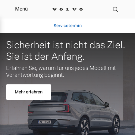
Menü
Servicetermin
Sicherheit ist nicht das Ziel.
Sie ist der Anfang.
Erfahren Sie, warum für uns jedes Modell mit
Verantwortung beginnt.
Mehr erfahren
Aktuelle Zubehörangebote
Über uns
Volvo Gebrauchtwagenbörse
Unser Team