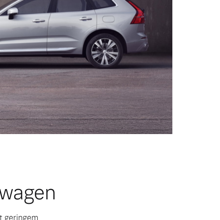
twagen
it geringem