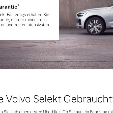
rantie¹
lekt Fahrzeugs erhalten Sie
ntie, mit der mindestens
sten und kostenintensivsten
e Volvo Selekt Gebrauch
n Sie sich einen ersten Überblick. Ob Sie nun ein Fahrzeug m