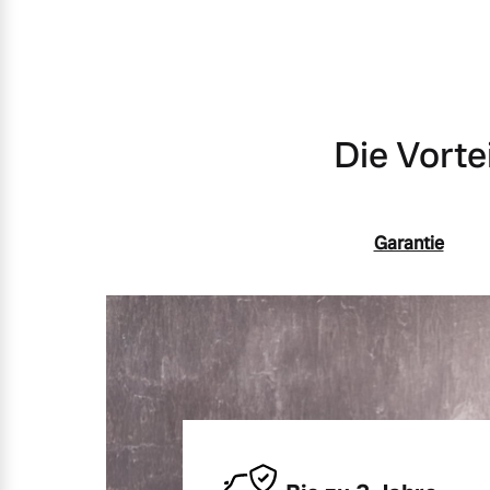
Unsere News & Events
Aktuelle Zubehörangebote
Zubehörkatalog
Die Vorte
Aktuelle Serviceangebote
Service by Volvo
Garantie