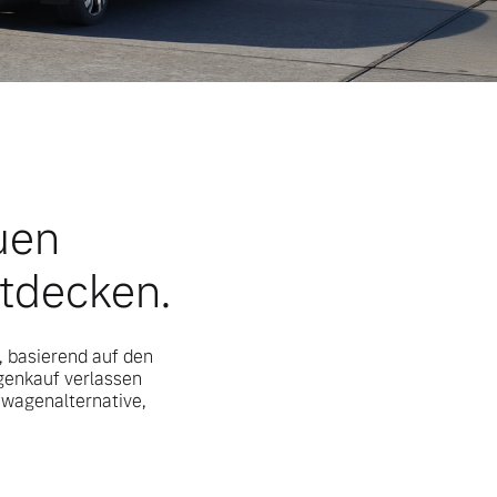
uen
ntdecken.
, basierend auf den
genkauf verlassen
uwagenalternative,