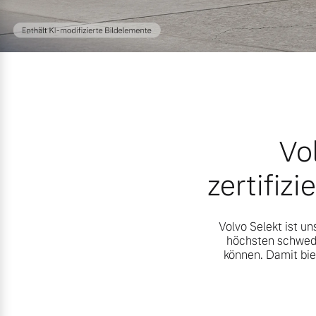
Vo
zertifiz
Aktuelle Zubehörangebote
Über uns
Volvo Selekt ist u
höchsten schwedi
können. Damit bie
Volvo Gebrauchtwagenbörse
Unser Team
Gebrauchtwagen
Karriere