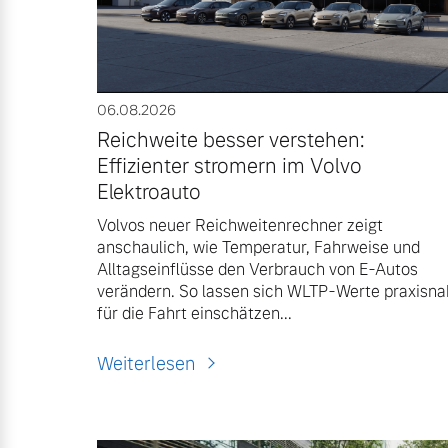
06.08.2026
Reichweite besser verstehen:
Effizienter stromern im Volvo
Elektroauto
Volvos neuer Reichweitenrechner zeigt
anschaulich, wie Temperatur, Fahrweise und
Alltagseinflüsse den Verbrauch von E-Autos
Aktuelle Zubehörangebote
Über uns
verändern. So lassen sich WLTP-Werte praxisna
für die Fahrt einschätzen...
Weiterlesen
Volvo Gebrauchtwagenbörse
Unser Team
Gebrauchtwagen
Unsere News & Events