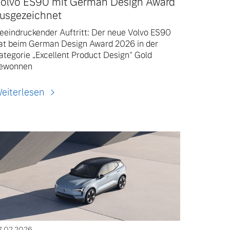
olvo ES90 mit German Design Award
usgezeichnet
eeindruckender Auftritt: Der neue Volvo ES90
at beim German Design Award 2026 in der
ategorie „Excellent Product Design“ Gold
ewonnen
eiterlesen
7.02.2026