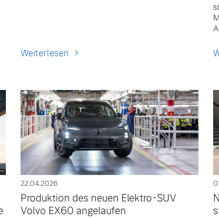
s
M
A
Weiterlesen
W
22.04.2026
0
Produktion des neuen Elektro-SUV
N
e
Volvo EX60 angelaufen
s