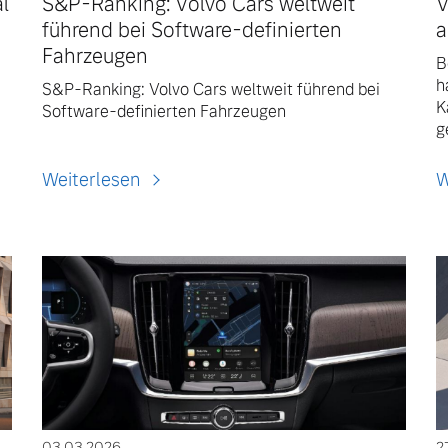
l
S&P-Ranking: Volvo Cars weltweit
V
führend bei Software-definierten
a
Fahrzeugen
B
h
S&P-Ranking: Volvo Cars weltweit führend bei
K
Software-definierten Fahrzeugen
g
Weiterlesen
W
03.03.2026
2