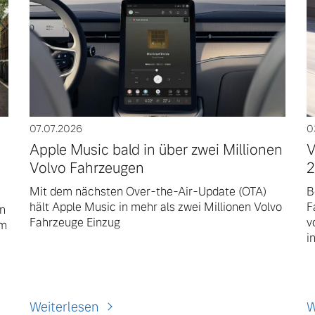
07.07.2026
0
Apple Music bald in über zwei Millionen
V
0
Volvo Fahrzeugen
2
Mit dem nächsten Over-the-Air-Update (OTA)
B
hält Apple Music in mehr als zwei Millionen Volvo
F
en
Fahrzeuge Einzug
v
Im
i
Weiterlesen
W