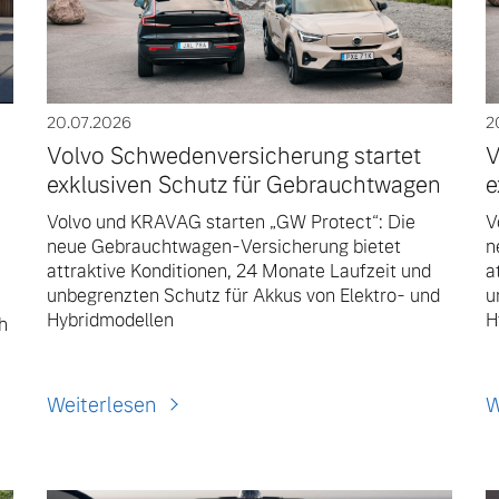
20.07.2026
2
Volvo Schwedenversicherung startet
V
exklusiven Schutz für Gebrauchtwagen
e
Volvo und KRAVAG starten „GW Protect“: Die
V
neue Gebrauchtwagen-Versicherung bietet
n
attraktive Konditionen, 24 Monate Laufzeit und
a
unbegrenzten Schutz für Akkus von Elektro- und
u
Hybridmodellen
H
h
Weiterlesen
W