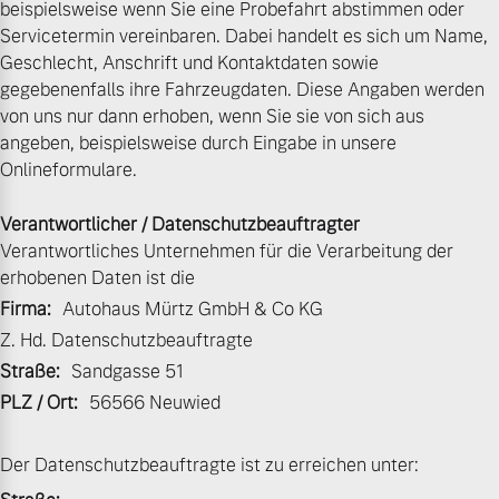
beispielsweise wenn Sie eine Probefahrt abstimmen oder
Servicetermin vereinbaren. Dabei handelt es sich um Name,
Gebrauchtwagen
Unsere News & Events
Geschlecht, Anschrift und Kontaktdaten sowie
gegebenenfalls ihre Fahrzeugdaten. Diese Angaben werden
von uns nur dann erhoben, wenn Sie sie von sich aus
Aktuelle Zubehörangebote
angeben, beispielsweise durch Eingabe in unsere
Onlineformulare.
Zubehörkatalog
Verantwortlicher / Datenschutzbeauftragter
Verantwortliches Unternehmen für die Verarbeitung der
Aktuelle Serviceangebote
erhobenen Daten ist die
Firma:
Autohaus Mürtz GmbH & Co KG
Service by Volvo
Z. Hd. Datenschutzbeauftragte
Straße:
Sandgasse 51
PLZ / Ort:
56566 Neuwied
Der Datenschutzbeauftragte ist zu erreichen unter: