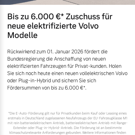
Bis zu 6.000 €⁠* Zuschuss für
neue elektrifizierte Volvo
Modelle
Rückwirkend zum 01. Januar 2026 fördert die
Bundesregierung die Anschaffung von neuen
elektrifizierten Fahrzeugen für Privat-kunden. Holen
Sie sich noch heute einen neuen vollelektrischen Volvo
oder Plug-in-Hybrid und sichern Sie sich
Fördersummen von bis zu 6.000 €⁠*.
*Die E‑Auto-Förderung gilt nur für Privatkunden beim Kauf oder Leasing eines
erstmals in Deutschland zugelassenen Neufahrzeugs der EU-Fahrzeugklasse M1
mit rein batterieelektrischem Antrieb, batterieelektrischem Antrieb mit Range-
Extender oder Plug-in-Hybrid-Antrieb. Die Förderung ist an bestimmte
klimaschutzrelevante Anforderungen gebunden. Weitere Informationen finden