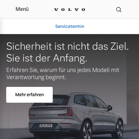
Menü
Servicetermin
Sicherheit ist nicht das Ziel.
Sie ist der Anfang.
Erfahren Sie, warum für uns jedes Modell mit
Verantwortung beginnt.
Mehr erfahren
Aktuelle Zubehörangebote
Über uns
Volvo Gebrauchtwagenbörse
Unser Team