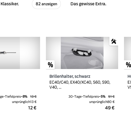
Klassiker.
Das gewisse Extra.
82 anzeigen
Brillenhalter, schwarz
H
EC40/C40, EX40/XC40, S60, S90,
E
V40, ...
V9
ge-Tiefstpreis
-
8
%
13 €
30-Tage-Tiefstpreis
-
5
%
51 €
ursprünglich
13 €
ursprünglich
80 €
12 €
49 €