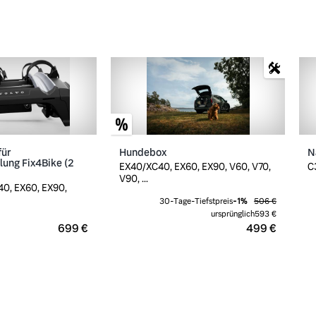
für
Hundebox
N
ung Fix4Bike (2
EX40/XC40, EX60, EX90, V60, V70,
C
V90, ...
0, EX60, EX90,
30-Tage-Tiefstpreis
-
1
%
506 €
ursprünglich
593 €
699 €
499 €