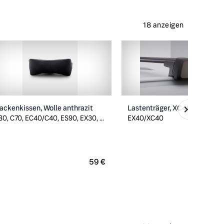
18 anzeigen
ackenkissen, Wolle anthrazit
Lastenträger, XC40/EX40
30, C70, EC40/C40, ES90, EX30, ...
EX40/XC40
ursprünglich
59 €
2