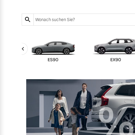
Zubehörkatalog
Aktuelle Serviceangebote
Service by Volvo
ES90
EX90