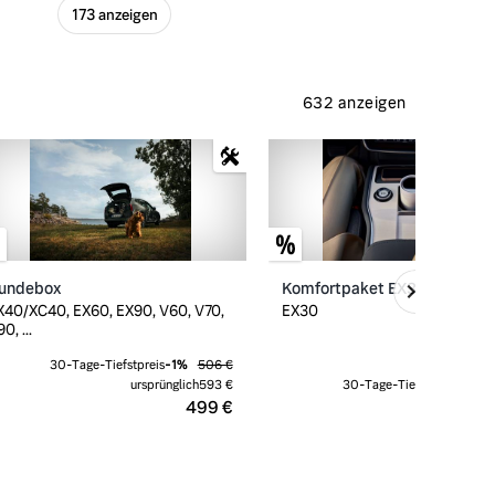
173 anzeigen
632 anzeigen
undebox
Komfortpaket EX30
X40/XC40, EX60, EX90, V60, V70,
EX30
0, ...
30-Tage-Tiefstpreis
-
1
%
506 €
ursprünglich
593 €
30-Tage-Tiefstpreis
-
9
%
499 €
3