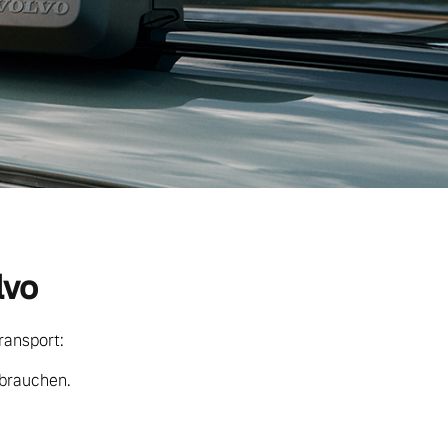
lvo
ransport:
 brauchen.