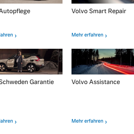
Autopflege
Volvo Smart Repair
fahren
Mehr erfahren
Schweden Garantie
Volvo Assistance
fahren
Mehr erfahren