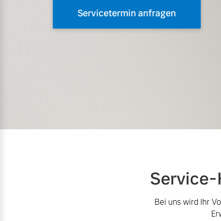
Servicetermin anfragen
Aktuelle Zubehörangebote
Über uns
Service-
Gebrauchtwagen
Unser Team
Bei uns wird Ihr V
Unsere News & Events
Er
Aktuelle Zubehörangebote