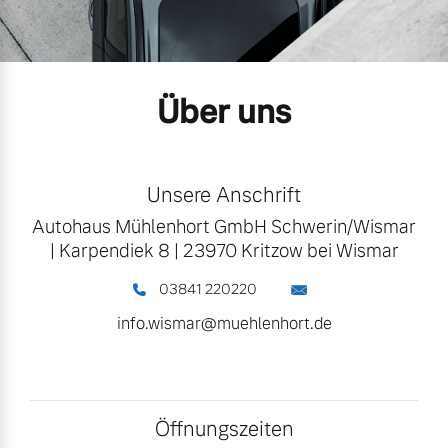
Unsere News & Events
Aktuelle Zubehörangebote
Über uns
Zubehörkatalog
Aktuelle Serviceangebote
Unsere Anschrift
Autohaus Mühlenhort GmbH Schwerin/Wismar
Service by Volvo
|
Karpendiek 8
|
23970 Kritzow bei Wismar
03841 220220
info.wismar@muehlenhort.de
Öffnungszeiten