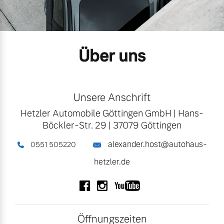
Gebrauchtwagen
Unsere News & Events
Über uns
Aktuelle Zubehörangebote
Zubehörkatalog
Unsere Anschrift
Hetzler Automobile Göttingen GmbH
|
Hans-
Aktuelle Serviceangebote
Böckler-Str. 29
|
37079 Göttingen
Service by Volvo
alexander.host@autohaus-
0551 505220
hetzler.de
Folgen Sie uns auf Facebook
Folgen Sie uns auf Instagram
Folgen Sie uns auf You
Öffnungszeiten