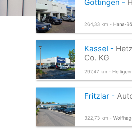
Göttingen -
H
264,33 km -
Hans-Böc
Kassel -
Hetz
Co. KG
297,47 km -
Heiligen
Fritzlar -
Aut
322,73 km -
Wolfhage