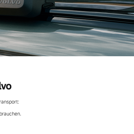
lvo
ransport:
 brauchen.