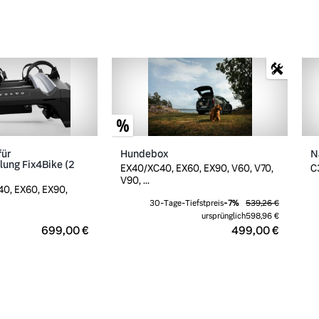
für
Hundebox
N
ung Fix4Bike (2
EX40/XC40, EX60, EX90, V60, V70,
C
V90, ...
0, EX60, EX90,
30-Tage-Tiefstpreis
-
7
%
539,26 €
ursprünglich
598,96 €
699,00 €
499,00 €