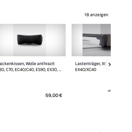
18 anzeigen
ackenkissen, Wolle anthrazit
Lastenträger, XC40/EX40
30, C70, EC40/C40, ES90, EX30, ...
EX40/XC40
ursprünglich
299
59,00 €
279,