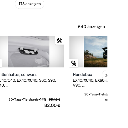
173 anzeigen
640 anzeigen
rillenhalter, schwarz
Hundebox
C40/C40, EX40/XC40, S60, S90,
EX40/XC40, EX60, EX90, V60, 
0, ...
V90, ...
30-Tage-Tiefstpreis
-
7
%
539
30-Tage-Tiefstpreis
-
14
%
95,42 €
ursprünglich
598
82,00 €
499,