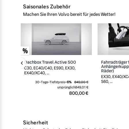
Saisonales Zubehör
Machen Sie Ihren Volvo bereit für jedes Wetter!
Dachbox Travel Active 500
Fahrradträger 
Anhängerkuppl
C30, EC40/C40, ES90, EX30,
Räder)
EX40/XC40, ...
EX30, EX40/XC4
S60, ...
30-Tage-Tiefstpreis
-
6
%
849,00 €
ursprünglich
849,01 €
800,00 €
Sicherheit