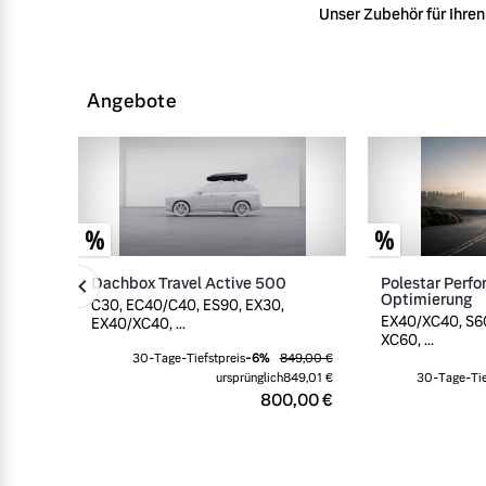
Unser Zubehör für Ihren 
Angebote
Dachbox Travel Active 500
Polestar Perf
Optimierung
C30, EC40/C40, ES90, EX30,
EX40/XC40, S60
EX40/XC40, ...
XC60, ...
30-Tage-Tiefstpreis
-
6
%
849,00 €
ursprünglich
849,01 €
30-Tage-Tie
800,00 €