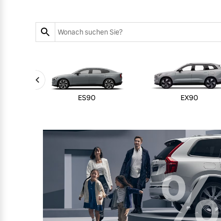
Zubehörkatalog
Aktuelle Serviceangebote
Service by Volvo
ES90
EX90