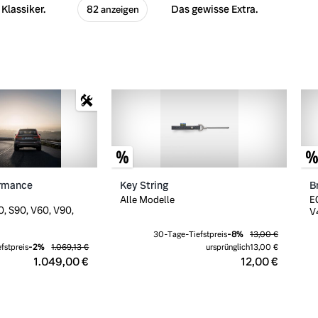
Klassiker.
Das gewisse Extra.
82 anzeigen
ormance
Key String
B
Alle Modelle
E
, S90, V60, V90,
V4
30-Tage-Tiefstpreis
-
8
%
13,00 €
fstpreis
-
2
%
1.069,13 €
ursprünglich
13,00 €
1.049,00 €
12,00 €