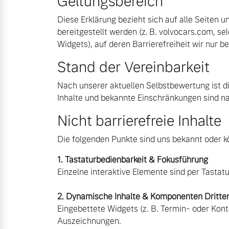
Geltungsbereich
Diese Erklärung bezieht sich auf alle Seiten 
bereitgestellt werden (z. B. volvocars.com, sel
Widgets), auf deren Barrierefreiheit wir nur b
Stand der Vereinbarkeit
Nach unserer aktuellen Selbstbewertung ist d
Inhalte und bekannte Einschränkungen sind nac
Nicht barrierefreie Inhalte
Aktuelle Zubehörangebote
Über uns
Die folgenden Punkte sind uns bekannt oder k
1. Tastaturbedienbarkeit & Fokusführung
Einzelne interaktive Elemente sind per Tastat
Gebrauchtwagen
Unser Team
2. Dynamische Inhalte & Komponenten Dritte
Eingebettete Widgets (z. B. Termin- oder Ko
Unsere News & Events
Auszeichnungen.
Aktuelle Zubehörangebote