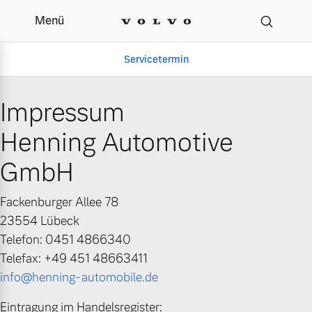
Menü
Impressum | Henning A
Servicetermin
Impressum
Henning Automotive
GmbH
Fackenburger Allee 78
23554 Lübeck
Aktuelle Zubehörangebote
Über uns
Telefon: 0451 4866340
Telefax: +49 451 48663411
info@henning-automobile.de
Gebrauchtwagen
Unser Team
Eintragung im Handelsregister: