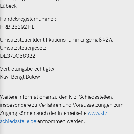
Lübeck
Unsere News & Events
Handelsregisternummer:
Aktuelle Zubehörangebote
HRB 25292 HL
Zubehörkatalog
Umsatzsteuer ldentifikationsnummer gemäß §27a
Umsatzsteuergesetz:
DE370058322
Aktuelle Serviceangebote
Vertretungsberechtigte/r:
Service by Volvo
Kay-Bengt Bülow
Weitere Informationen zu den Kfz-Schiedsstellen,
insbesondere zu Verfahren und Voraussetzungen zum
Zugang können auch der Internetseite
www.kfz-
schiedsstelle.de
entnommen werden.